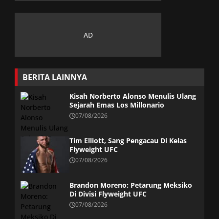
BERITA LAINNYA
Kisah Norberto Alonso Menulis Ulang
Sejarah Emas Los Millonario
07/08/2026
Tim Elliott, Sang Pengacau Di Kelas
Flyweight UFC
07/08/2026
Brandon Moreno: Petarung Meksiko
Di Divisi Flyweight UFC
07/08/2026