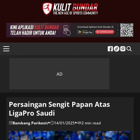
Persaingan Sengit Papan Atas
LigaPro Saudi
•
•
Bambang Parikesit
14/01/2025
2 min read