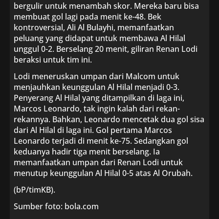
bergulir untuk menambah skor. Mereka baru bisa
membuat gol lagi pada menit ke-48. Bek
kontroversial, Ali Al Bulayhi, memanfaatkan
peluang yang didapat untuk membawa Al Hilal
unggul 0-2. Berselang 20 menit, giliran Renan Lodi
beraksi untuk tim ini.
Lodi meneruskan umpan dari Malcom untuk
menjauhkan keunggulan Al Hilal menjadi 0-3.
Penyerang Al Hilal yang ditampilkan di laga ini,
Marcos Leonardo, tak ingin kalah dari rekan-
rekannya. Bahkan, Leonardo mencetak dua gol sisa
dari Al Hilal di laga ini. Gol pertama Marcos
Leonardo terjadi di menit ke-75. Sedangkan gol
keduanya hadir tiga menit berselang. Ia
memanfaatkan umpan dari Renan Lodi untuk
menutup keunggulan Al Hilal 0-5 atas Al Orubah.
(bP/timKB).
Sumber foto: bola.com