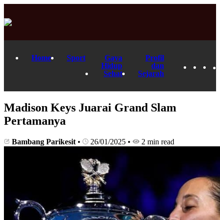
Home
Sport
Gaya
Profil
Hidup
dan
Sehat
Sejarah
Madison Keys Juarai Grand Slam
Pertamanya
Bambang Parikesit
•
26/01/2025
•
2 min read