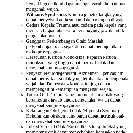
Penyakit genetik ini dapat mempengaruhi kemampuan
mengenali wajah.
Williams Syndrome
: Kondisi genetik langka yang
dapat menyebabkan kesulitan dalam mengenali wajah.
Cedera Kepala: Trauma atau cedera pada kepala yang
merusak bagian otak yang bertanggung jawab untuk
pengenalan wajah.
Gangguan Perkembangan Otak: Masalah
perkembangan otak sejak dini dapat meningkatkan
risiko prosopagnosia.
Keracunan Karbon Monoksida: Paparan karbon
monoksida yang tinggi dapat merusak otak dan
menyebabkan prosopagnosia.
Penyakit Neurodegeneratif: Alzheimer – penyakit ini
dapat merusak area otak yang terlibat dalam pengenalan
wajah dan Demensia – kondisi ini juga dapat
mempengaruhi kemampuan mengenali wajah.
Tumor Otak: Tumor yang tumbuh di area otak yang
bertanggung jawab untuk pengenalan wajah dapat
menyebabkan prosopagnosia.
Kekurangan Oksigen di Otak (Hipoksia Serebral):
Kekurangan oksigen yang parah dapat merusak otak
dan menyebabkan prosopagnosia.
Infeksi Virus di Otak (Ensefalitis Virus): Infeksi yang
menyerang otak dapat menyebabkan kerusakan pada