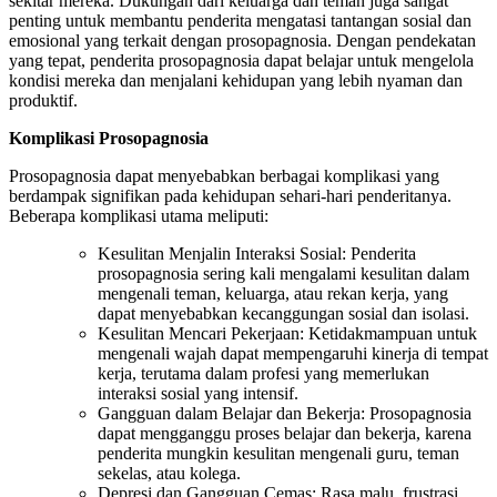
sekitar mereka. Dukungan dari keluarga dan teman juga sangat
penting untuk membantu penderita mengatasi tantangan sosial dan
emosional yang terkait dengan prosopagnosia. Dengan pendekatan
yang tepat, penderita prosopagnosia dapat belajar untuk mengelola
kondisi mereka dan menjalani kehidupan yang lebih nyaman dan
produktif.
Komplikasi Prosopagnosia
Prosopagnosia dapat menyebabkan berbagai komplikasi yang
berdampak signifikan pada kehidupan sehari-hari penderitanya.
Beberapa komplikasi utama meliputi:
Kesulitan Menjalin Interaksi Sosial: Penderita
prosopagnosia sering kali mengalami kesulitan dalam
mengenali teman, keluarga, atau rekan kerja, yang
dapat menyebabkan kecanggungan sosial dan isolasi.
Kesulitan Mencari Pekerjaan: Ketidakmampuan untuk
mengenali wajah dapat mempengaruhi kinerja di tempat
kerja, terutama dalam profesi yang memerlukan
interaksi sosial yang intensif.
Gangguan dalam Belajar dan Bekerja: Prosopagnosia
dapat mengganggu proses belajar dan bekerja, karena
penderita mungkin kesulitan mengenali guru, teman
sekelas, atau kolega.
Depresi dan Gangguan Cemas: Rasa malu, frustrasi,