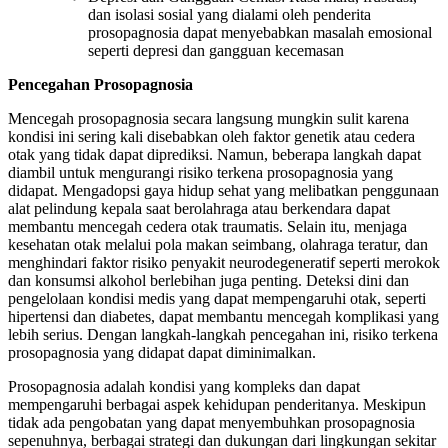
dan isolasi sosial yang dialami oleh penderita
prosopagnosia dapat menyebabkan masalah emosional
seperti depresi dan gangguan kecemasan
Pencegahan Prosopagnosia
Mencegah prosopagnosia secara langsung mungkin sulit karena
kondisi ini sering kali disebabkan oleh faktor genetik atau cedera
otak yang tidak dapat diprediksi. Namun, beberapa langkah dapat
diambil untuk mengurangi risiko terkena prosopagnosia yang
didapat. Mengadopsi gaya hidup sehat yang melibatkan penggunaan
alat pelindung kepala saat berolahraga atau berkendara dapat
membantu mencegah cedera otak traumatis. Selain itu, menjaga
kesehatan otak melalui pola makan seimbang, olahraga teratur, dan
menghindari faktor risiko penyakit neurodegeneratif seperti merokok
dan konsumsi alkohol berlebihan juga penting. Deteksi dini dan
pengelolaan kondisi medis yang dapat mempengaruhi otak, seperti
hipertensi dan diabetes, dapat membantu mencegah komplikasi yang
lebih serius. Dengan langkah-langkah pencegahan ini, risiko terkena
prosopagnosia yang didapat dapat diminimalkan.
Prosopagnosia adalah kondisi yang kompleks dan dapat
mempengaruhi berbagai aspek kehidupan penderitanya. Meskipun
tidak ada pengobatan yang dapat menyembuhkan prosopagnosia
sepenuhnya, berbagai strategi dan dukungan dari lingkungan sekitar