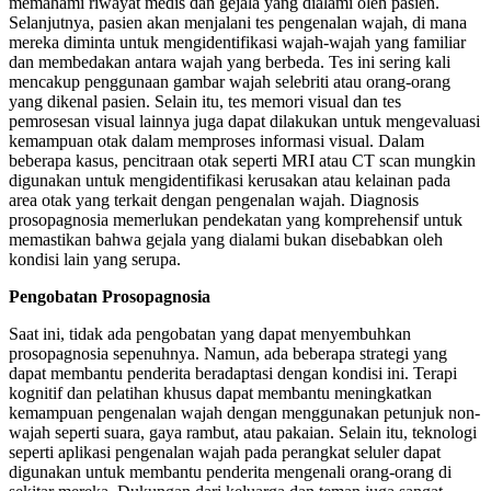
memahami riwayat medis dan gejala yang dialami oleh pasien.
Selanjutnya, pasien akan menjalani tes pengenalan wajah, di mana
mereka diminta untuk mengidentifikasi wajah-wajah yang familiar
dan membedakan antara wajah yang berbeda. Tes ini sering kali
mencakup penggunaan gambar wajah selebriti atau orang-orang
yang dikenal pasien. Selain itu, tes memori visual dan tes
pemrosesan visual lainnya juga dapat dilakukan untuk mengevaluasi
kemampuan otak dalam memproses informasi visual. Dalam
beberapa kasus, pencitraan otak seperti MRI atau CT scan mungkin
digunakan untuk mengidentifikasi kerusakan atau kelainan pada
area otak yang terkait dengan pengenalan wajah. Diagnosis
prosopagnosia memerlukan pendekatan yang komprehensif untuk
memastikan bahwa gejala yang dialami bukan disebabkan oleh
kondisi lain yang serupa.
Pengobatan Prosopagnosia
Saat ini, tidak ada pengobatan yang dapat menyembuhkan
prosopagnosia sepenuhnya. Namun, ada beberapa strategi yang
dapat membantu penderita beradaptasi dengan kondisi ini. Terapi
kognitif dan pelatihan khusus dapat membantu meningkatkan
kemampuan pengenalan wajah dengan menggunakan petunjuk non-
wajah seperti suara, gaya rambut, atau pakaian. Selain itu, teknologi
seperti aplikasi pengenalan wajah pada perangkat seluler dapat
digunakan untuk membantu penderita mengenali orang-orang di