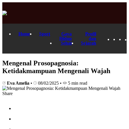
Home
Sport
Gaya
Profil
Hidup
dan
Sehat
Sejarah
Mengenal Prosopagnosia:
Ketidakmampuan Mengenali Wajah
Eva Amelia
•
08/02/2025
•
5 min read
Share