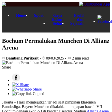
Home
Sport
Gaya
Profil
Hidup
dan
Sehat
Sejarah
Bochum Permalukan Munchen Di Allianz
Arena
Bambang Parikesit
•
09/03/2025
•
2 min read
Share
Copied
Jakarta – Hasil mengejutkan terjadi saat pimpinan klasemen
Bundesliga, Bayern Munchen dikalahkan tim papan bawah VfL
Bochum dengan skor 2-3 di kandang sendiri, Stadion
Allianz Arena
,