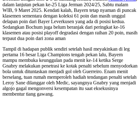
dalam lanjutan pekan ke-25 Liga Jerman 2024/25, Sabtu malam
WIB, 9 Maret 2025. Kendati kalah, Bayern tetap nyaman di puncak
klasemen sementara dengan koleksi 61 poin dan masih unggul
delapan poin dari Bayer Leverkusen yang ada di posisi kedua.
Sedangkan Bochum juga belum beranjak dari peringkat ke-16
klasemen atau posisi playoff degradasi dengan raihan 20 poin, masih
terpaut dua poin dari zona aman
Tampil di hadapan publik sendiri setelah hasil meyakinkan di leg
pertama 16 besar Liga Champions tengah pekan lalu, Bayern
mampu membuka keunggulan pada menit ke-14 ketika Serge
Gnabry melakukan penetrasi ke kotak penalti sebelum menyodorkan
bola untuk dituntaskan menjadi gol oleh Guerreiro. Enam menit
berselang, tuan rumah memperoleh hadiah tendangan penalti setelah
Leroy Sane dilanggar oleh Medic, sayangnya Gnabry yang menjadi
algojo gagal mengonversi kesempatan itu saat eksekusinya
membentur tiang gawang.