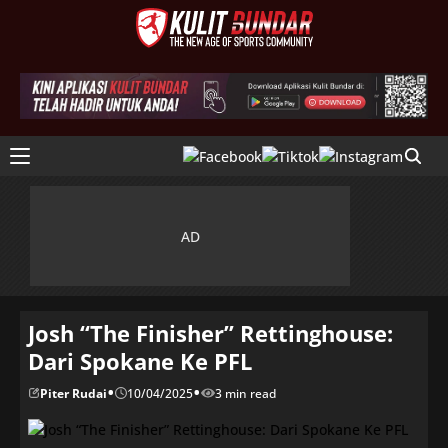
Josh “The Finisher” Rettinghouse:
Dari Spokane Ke PFL
•
•
Piter Rudai
10/04/2025
3 min read