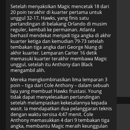
Setelah menyaksikan Magic mencetak 18 dari
20 poin terakhir di kuarter pertama untuk
unggul 32-17, Hawks, yang finis satu
pertandingan di belakang Orlando di musim
reguler, kembali ke permainan. Atlanta
berhasil mendekat menjadi tiga angka di akhir
kuarter ketiga dan kemudian 79-73 setelah
tembakan tiga angka dari George Niang di
akhir kuarter. Lemparan Carter 16 detik
memasuki kuarter terakhir membawa Magic
unggul, setelah itu Anthony dan Black
mengambil alih.
Mereka mengkombinasikan lima lemparan 3
poin – tiga dari Cole Anthony – dalam sebuah
laju yang membuat Hawks frustasi. Young
tidak dapat menyelesaikan pertandingan
setelah melampiaskan kekesalannya kepada
wasit. Ia mendapatkan dua pelanggaran teknis
dengan waktu tersisa 4:47 menit. Cole
Anthony memasukkan 4 dari 9 tembakan tiga
angka, membantu Magic meraih keunggulan