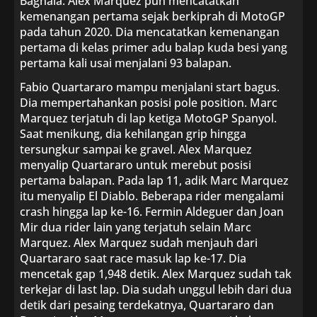
Bagnaia. Alex Marquez pun mencatatkan
kemenangan pertama sejak berkiprah di MotoGP
pada tahun 2020. Dia mencatatkan kemenangan
pertama di kelas primer adu balap kuda besi yang
pertama kali usai menjalani 93 balapan.
Fabio Quartararo mampu menjalani start bagus.
Dia mempertahankan posisi pole position. Marc
Marquez terjatuh di lap ketiga MotoGP Spanyol.
Saat menikung, dia kehilangan grip hingga
tersungkur sampai ke gravel. Alex Marquez
menyalip Quartararo untuk merebut posisi
pertama balapan. Pada lap 11, adik Marc Marquez
itu menyalip El Diablo. Beberapa rider mengalami
crash hingga lap ke-16. Fermin Aldeguer dan Joan
Mir dua rider lain yang terjatuh selain Marc
Marquez. Alex Marquez sudah menjauh dari
Quartararo saat race masuk lap ke-17. Dia
mencetak gap 1,948 detik. Alex Marquez sudah tak
terkejar di last lap. Dia sudah unggul lebih dari dua
detik dari pesaing terdekatnya, Quartararo dan