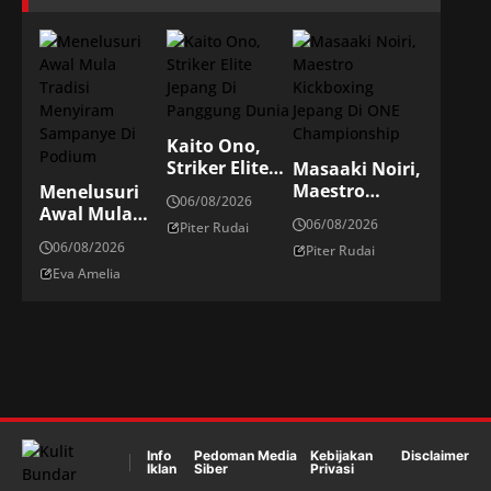
Kaito Ono,
Striker Elite
Masaaki Noiri,
Jepang Di
Maestro
Menelusuri
06/08/2026
Panggung
Kickboxing
Awal Mula
06/08/2026
Piter Rudai
Dunia
Jepang Di ONE
Tradisi
06/08/2026
Piter Rudai
Championship
Menyiram
Eva Amelia
Sampanye Di
Podium
Info
Pedoman Media
Kebijakan
Disclaimer
Iklan
Siber
Privasi