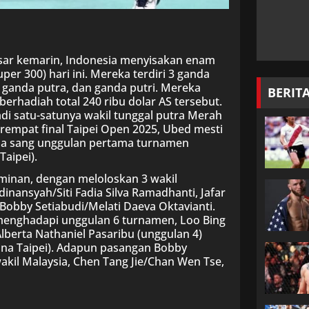
Besar kemarin, Indonesia menyisakan enam
er 300) hari ini. Mereka terdiri 3 ganda
 ganda putra, dan ganda putri. Mereka
BERIT
rhadiah total 240 ribu dolar AS tersebut.
i satu-satunya wakil tunggal putra Merah
perempat final Taipei Open 2025, Ubed mesti
mpa sang unggulan pertama turnamen
aipei).
minan, dengan meloloskan 3 wakil
inansyah/Siti Fadia Silva Ramadhanti, Jafar
 Bobby Setiabudi/Melati Daeva Oktavianti.
 menghadapi unggulan 6 turnamen, Loo Bing
Alberta Nathaniel Pasaribu (unggulan 4)
ina Taipei). Adapun pasangan Bobby
akil Malaysia, Chen Tang Jie/Chan Wen Tse,