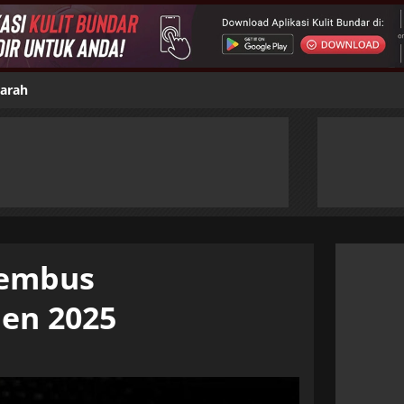
jarah
Tembus
pen 2025