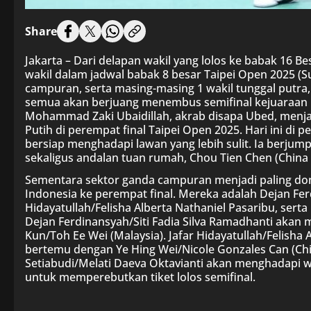
Share
Jakarta – Dari delapan wakil yang lolos ke babak 16 
wakil dalam jadwal babak 8 besar Taipei Open 2025 (Sup
campuran, serta masing-masing 1 wakil tunggal putra,
semua akan berjuang menembus semifinal kejuaraan be
Mohammad Zaki Ubaidillah, akrab disapa Ubed, menjad
Putih di perempat final Taipei Open 2025. Hari ini di 
bersiap menghadapi lawan yang lebih sulit. Ia berju
sekaligus andalan tuan rumah, Chou Tien Chen (China T
Sementara sektor ganda campuran menjadi paling do
Indonesia ke perempat final. Mereka adalah Dejan Ferd
Hidayatullah/Felisha Alberta Nathaniel Pasaribu, serta
Dejan Ferdinansyah/Siti Fadia Silva Ramadhanti akan
Kun/Toh Ee Wei (Malaysia). Jafar Hidayatullah/Felisha 
bertemu dengan Ye Hing Wei/Nicole Gonzales Can (Ch
Setiabudi/Melati Daeva Oktavianti akan menghadapi w
untuk memperebutkan tiket lolos semifinal.