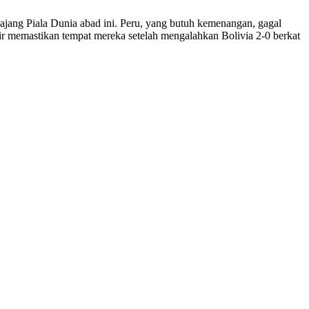
 ajang Piala Dunia abad ini. Peru, yang butuh kemenangan, gagal
 memastikan tempat mereka setelah mengalahkan Bolivia 2-0 berkat