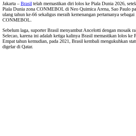
Jakarta –
Brasil
telah memastikan diri lolos ke Piala Dunia 2026, set
Piala Dunia zona CONMEBOL di Neo Quimica Arena, Sao Paulo pada R
ulang tahun ke-66 sekaligus meraih kemenangan pertamanya sebagai p
CONMEBOL.
Sebelum laga, suporter Brasil menyambut Ancelotti dengan mosaik raks
Selecao, karena ini adalah ketiga kalinya Brasil memastikan lolos ke
Empat tahun kemudian, pada 2021, Brasil kembali mengukuhkan sta
digelar di Qatar.