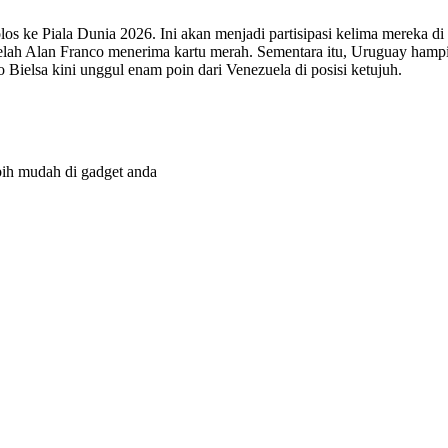
os ke Piala Dunia 2026. Ini akan menjadi partisipasi kelima mereka di
ah Alan Franco menerima kartu merah. Sementara itu, Uruguay hampir
 Bielsa kini unggul enam poin dari Venezuela di posisi ketujuh.
bih mudah di gadget anda