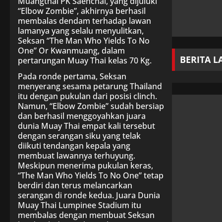
Muangthai PK Saenchai, yang dijuluki
“Elbow Zombie”, akhirnya berhasil
membalas dendam terhadap lawan
lamanya yang selalu menyulitkan,
Seksan “The Man Who Yields To No
One” Or Kwanmuang, dalam
BERITA L
pertarungan Muay Thai kelas 70 Kg.
Pada ronde pertama, Seksan
menyerang sesama petarung Thailand
itu dengan pukulan dari posisi clinch.
Namun, “Elbow Zombie” sudah bersiap
dan berhasil menggoyahkan juara
dunia Muay Thai empat kali tersebut
dengan serangan siku yang telak
diikuti tendangan kepala yang
membuat lawannya terhuyung.
Meskipun menerima pukulan keras,
“The Man Who Yields To No One” tetap
berdiri dan terus melancarkan
serangan di ronde kedua. Juara Dunia
Muay Thai Lumpinee Stadium itu
membalas dengan membuat Seksan