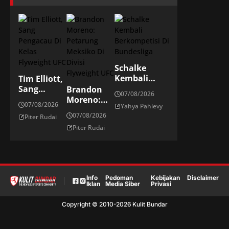
Schalke
Kembali
Tim Elliott,
Berkompetisi
Sang
Brandon
07/08/2026
Di
Pengacau
Moreno:
07/08/2026
Yahya Pahlevy
Bundesliga
Di Kelas
Petarung
07/08/2026
Piter Rudai
Flyweight
Meksiko Di
Piter Rudai
UFC
Divisi
Flyweight
UFC
Info
Pedoman
Kebijakan
Disclaimer
Iklan
Media Siber
Privasi
Copyright © 2010-
2026
Kulit Bundar