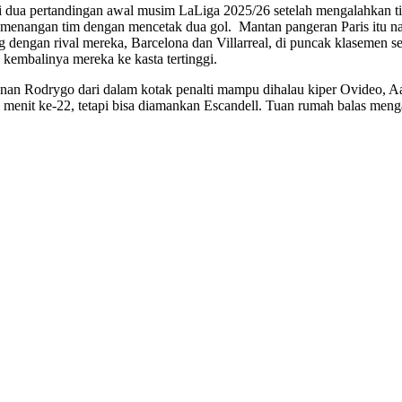
dua pertandingan awal musim LaLiga 2025/26 setelah mengalahkan tim
kemenangan tim dengan mencetak dua gol. Mantan pangeran Paris itu 
engan rival mereka, Barcelona dan Villarreal, di puncak klasemen se
kembalinya mereka ke kasta tertinggi.
an Rodrygo dari dalam kotak penalti mampu dihalau kiper Ovideo, A
 di menit ke-22, tetapi bisa diamankan Escandell. Tuan rumah balas men