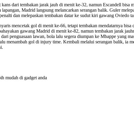
 kans dari tembakan jarak jauh di menit ke-32, namun Escandell bis
h lapangan, Madrid langsung melancarkan serangan balik. Guler melep
 penalti dan melepaskan tembakan datar ke sudut kiri gawang Oviedo tan
ris mencetak gol di menit ke-66, tetapi tembakan mendatarnya bisa d
bahayakan gawang Madrid di menit ke-82, namun tembakan jarak jauhnya
dari penguasaan lawan, bola lalu segera diumpan ke Mbappe yang mas
lalu menambah gol di injury time. Kembali melalui serangan balik, ia
i.
bih mudah di gadget anda