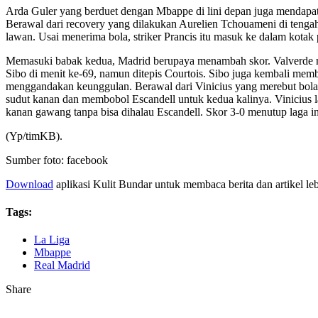
Arda Guler yang berduet dengan Mbappe di lini depan juga mendapat
Berawal dari recovery yang dilakukan Aurelien Tchouameni di tenga
lawan. Usai menerima bola, striker Prancis itu masuk ke dalam kotak
Memasuki babak kedua, Madrid berupaya menambah skor. Valverde nya
Sibo di menit ke-69, namun ditepis Courtois. Sibo juga kembali mem
menggandakan keunggulan. Berawal dari Vinicius yang merebut bola 
sudut kanan dan membobol Escandell untuk kedua kalinya. Vinicius 
kanan gawang tanpa bisa dihalau Escandell. Skor 3-0 menutup laga in
(Yp/timKB).
Sumber foto: facebook
Download
aplikasi Kulit Bundar untuk membaca berita dan artikel le
Tags:
La Liga
Mbappe
Real Madrid
Share