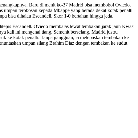
a menangkapnya. Baru di menit ke-37 Madrid bisa membobol Oviedo.
as umpan terobosan kepada Mbappe yang berada dekat kotak penalti
pa bisa dihalau Escandell. Skor 1-0 bertahan hingga jeda.
itepis Escandell. Oviedo membalas lewat tembakan jarak jauh Kwasi
 kali ini mengenai tiang. Semenit berselang, Madrid justru
uk ke kotak penalti. Tanpa gangguan, ia melepaskan tembakan ke
 menuntaskan umpan silang Brahim Diaz dengan tembakan ke sudut