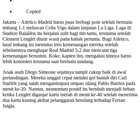
Copied
Jakarta – Atletico Madrid harus puas berbagi poin setelah bermain
imbang 1-1 melawan Celta Vigo dalam lanjutan La Liga. Laga di
Stadion Balaídos itu berjalan sulit bagi tim tamu, terutama setelah
Clement Lenglet diusir wasit pada babak pertama. Bagi Atletico,
hasil imbang ini memutus tren kemenangan mereka setelah
sebelumnya menghajar Real Madrid 5-2 dan mencatat tiga
kemenangan beruntun. Koke, kapten tim, mengakui timnya harus
lebih konsisten terutama saat bermain tandang.
Anak asuh Diego Simeone sejatinya tampil cukup baik di awal
pertandingan. Mereka unggul cepat melalui gol bunuh diri Carl
Starfelt yang salah mengantisipasi umpan silang Pablo Barrios pada
menit ke-20. Namun, momentum positif itu berubah menjadi beban
ketika Lenglet diganjar kartu merah di menit ke-40 setelah menerima
dua kartu kuning akibat pelanggaran berulang terhadap Ferran
Jutgla.