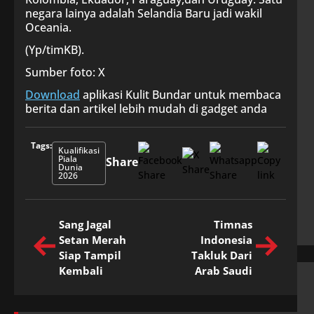
negara lainya adalah Selandia Baru jadi wakil
Oceania.
(Yp/timKB).
Sumber foto: X
Download
aplikasi Kulit Bundar untuk membaca
berita dan artikel lebih mudah di gadget anda
Tags:
Kualifikasi
Piala
Share
Dunia
2026
Sang Jagal
Timnas
Setan Merah
Indonesia
Siap Tampil
Takluk Dari
Kembali
Arab Saudi