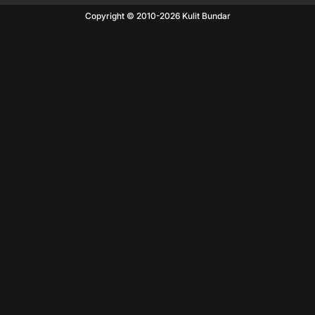
Copyright © 2010-
2026
Kulit Bundar