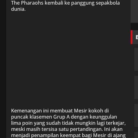
The Pharaohs kembali ke panggung sepakbola
dunia.
Kemenangan ini membuat Mesir kokoh di
puncak klasemen Grup A dengan keunggulan
lima poin yang sudah tidak mungkin lagi terkejar,
meski masih tersisa satu pertandingan. Ini akan
menjadi penampilan keempat bagi Mesir di ajang