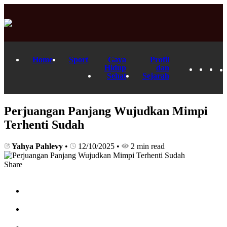
Home
Sport
Gaya
Profil
Hidup
dan
Sehat
Sejarah
Perjuangan Panjang Wujudkan Mimpi
Terhenti Sudah
Yahya Pahlevy
•
12/10/2025
•
2 min read
Share