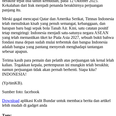
berakhir tepat dua tahun kemudian, pada 12 Oktober 2025.
Kekalahan dari Irak menjadi penanda berakhirnya perjuangan
panjang itu.
Meski gagal mencapai Qatar dan Amerika Serikat, Timnas Indonesia
telah menuliskan kisah yang penuh semangat, kebanggaan, dan
harapan baru bagi sepak bola Tanah Air. Kini, satu catatan positif
tetap mengiringi: Indonesia menjadi satu-satunya negara ASEAN
yang telah memastikan tiket ke Piala Asia 2027, sebuah bukti bahwa
fondasi masa depan sudah mulai terbentuk dan bangsa Indonesia
adalah bangsa yang pantang menyerah menghadapi tantangan
sebesar apapun.
Terima kasih para pemain dan pelatih atas perjuangan tak kenal lelah
kalian. Tegakkan kepala, pertempuran ini mungkin telah berakhir,
namun perjuangan tidak akan pernah berhenti. Siapa kita?
INDONESIA!
(Yp/timKB).
Sumber foto: facebook
Download
aplikasi Kulit Bundar untuk membaca berita dan artikel
lebih mudah di gadget anda
Tags: