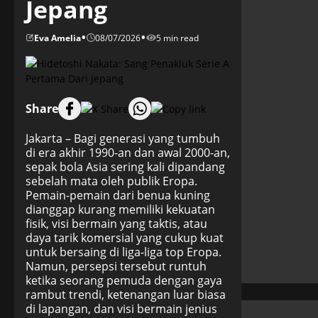
Jepang
•
•
Eva Amelia
08/07/2026
5 min read
Share
Jakarta – Bagi generasi yang tumbuh
di era akhir 1990-an dan awal 2000-an,
sepak bola Asia sering kali dipandang
sebelah mata oleh publik Eropa.
Pemain-pemain dari benua kuning
dianggap kurang memiliki kekuatan
fisik, visi bermain yang taktis, atau
daya tarik komersial yang cukup kuat
untuk bersaing di liga-liga top Eropa.
Namun, persepsi tersebut runtuh
ketika seorang pemuda dengan gaya
rambut trendi, ketenangan luar biasa
di lapangan, dan visi bermain jenius