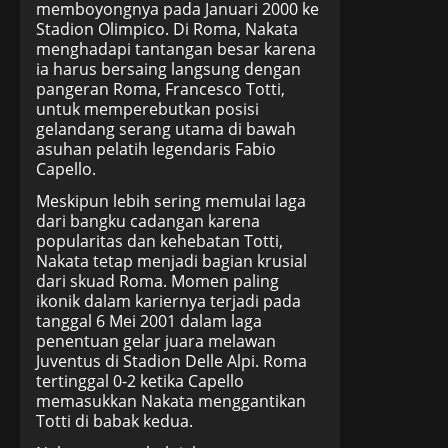
memboyongnya pada Januari 2000 ke
Stadion Olimpico. Di Roma, Nakata
menghadapi tantangan besar karena
ia harus bersaing langsung dengan
pangeran Roma, Francesco Totti,
untuk memperebutkan posisi
gelandang serang utama di bawah
asuhan pelatih legendaris Fabio
Capello.
Meskipun lebih sering memulai laga
dari bangku cadangan karena
popularitas dan kehebatan Totti,
Nakata tetap menjadi bagian krusial
dari skuad Roma. Momen paling
ikonik dalam kariernya terjadi pada
tanggal 6 Mei 2001 dalam laga
penentuan gelar juara melawan
Juventus di Stadion Delle Alpi. Roma
tertinggal 0-2 ketika Capello
memasukkan Nakata menggantikan
Totti di babak kedua.