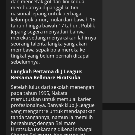
dan mencetak gol dari lini kedua
membuatnya dipanggil ke tim
nasional Jepang untuk berbagai
kelompok umur, mulai dari bawah 15
tahun hingga bawah 17 tahun. Publik
Jepang segera menyadari bahwa
mereka sedang menyaksikan lahirnya
seorang talenta langka yang akan
membawa sepak bola mereka ke
tingkat yang belum pernah dicapai
sebelumnya.
Langkah Pertama di J-League:
Bersama Bellmare Hiratsuka
Setelah lulus dari sekolah menengah
pada tahun 1995, Nakata
memutuskan untuk memulai karier
profesionalnya. Banyak klub J-League
yang mengantre untuk mendapatkan
tanda tangannya, namun ia memilih
bergabung dengan Bellmare
Hiratsuka (sekarang dikenal sebagai