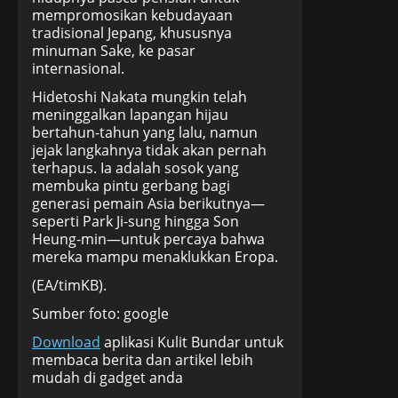
mempromosikan kebudayaan
tradisional Jepang, khususnya
minuman Sake, ke pasar
internasional.
Hidetoshi Nakata mungkin telah
meninggalkan lapangan hijau
bertahun-tahun yang lalu, namun
jejak langkahnya tidak akan pernah
terhapus. Ia adalah sosok yang
membuka pintu gerbang bagi
generasi pemain Asia berikutnya—
seperti Park Ji-sung hingga Son
Heung-min—untuk percaya bahwa
mereka mampu menaklukkan Eropa.
(EA/timKB).
Sumber foto: google
Download
aplikasi Kulit Bundar untuk
membaca berita dan artikel lebih
mudah di gadget anda