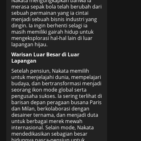
Nakata mengungkapkan bahwa ia
merasa sepak bola telah berubah dari
sebuah permainan yang ia cintai
menjadi sebuah bisnis industri yang
dingin. Ia ingin berhenti selagi ia
masih memiliki gairah hidup untuk
mengeksplorasi hal-hal lain di luar
lapangan hijau.
Warisan Luar Besar di Luar
Lapangan
Setelah pensiun, Nakata memilih
untuk menjelajahi dunia, mempelajari
budaya, dan bertransformasi menjadi
seorang ikon mode global serta
pengusaha sukses. Ia sering terlihat di
barisan depan peragaan busana Paris
dan Milan, berkolaborasi dengan
desainer ternama, dan menjadi duta
untuk berbagai merek mewah
internasional. Selain mode, Nakata
mendedikasikan sebagian besar
hidupnya pasca-pensiun untuk