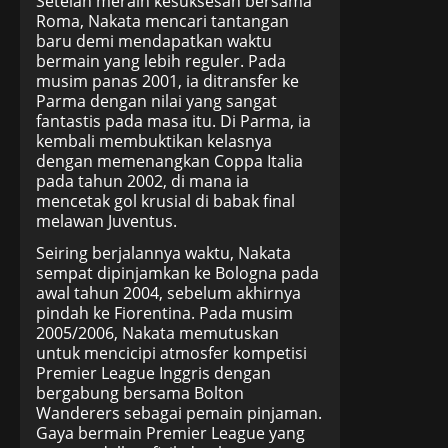
Setelah meraih kesuksesan bersama
Roma, Nakata mencari tantangan
baru demi mendapatkan waktu
bermain yang lebih reguler. Pada
musim panas 2001, ia ditransfer ke
Parma dengan nilai yang sangat
fantastis pada masa itu. Di Parma, ia
kembali membuktikan kelasnya
dengan memenangkan Coppa Italia
pada tahun 2002, di mana ia
mencetak gol krusial di babak final
melawan Juventus.
Seiring berjalannya waktu, Nakata
sempat dipinjamkan ke Bologna pada
awal tahun 2004, sebelum akhirnya
pindah ke Fiorentina. Pada musim
2005/2006, Nakata memutuskan
untuk mencicipi atmosfer kompetisi
Premier League Inggris dengan
bergabung bersama Bolton
Wanderers sebagai pemain pinjaman.
Gaya bermain Premier League yang