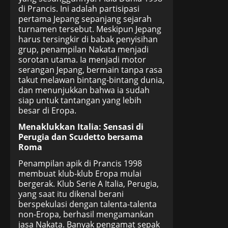
di Prancis. Ini adalah partisipasi
pertama Jepang sepanjang sejarah
turnamen tersebut. Meskipun Jepang
harus tersingkir di babak penyisihan
grup, penampilan Nakata menjadi
sorotan utama. Ia menjadi motor
serangan Jepang, bermain tanpa rasa
takut melawan bintang-bintang dunia,
dan menunjukkan bahwa ia sudah
siap untuk tantangan yang lebih
besar di Eropa.
Menaklukkan Italia: Sensasi di
Perugia dan Scudetto bersama
Roma
Penampilan apik di Prancis 1998
membuat klub-klub Eropa mulai
bergerak. Klub Serie A Italia, Perugia,
yang saat itu dikenal berani
berspekulasi dengan talenta-talenta
non-Eropa, berhasil mengamankan
jasa Nakata. Banyak pengamat sepak