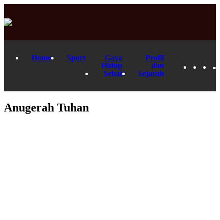
Home
Sport
Gaya
Profil
Hidup
dan
Sehat
Sejarah
Anugerah Tuhan