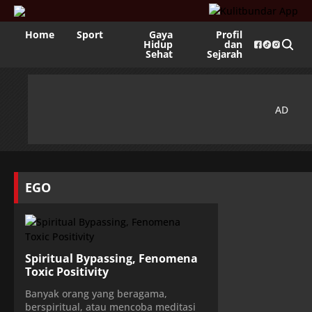
Home
Sport
Gaya
Profil
Hidup
dan
Sehat
Sejarah
EGO
Spiritual Bypassing, Fenomena
Toxic Positivity
Banyak orang yang beragama,
berspiritual, atau mencoba meditasi