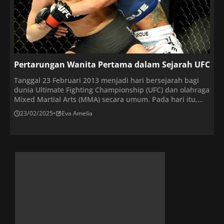
Pertarungan Wanita Pertama dalam Sejarah UFC
Tanggal 23 Februari 2013 menjadi hari bersejarah bagi
dunia Ultimate Fighting Championship (UFC) dan olahraga
Mixed Martial Arts (MMA) secara umum. Pada hari itu,
untuk pertama kalinya dalam sejarah UFC, dua wanita,
23/02/2025
•
Eva Amelia
Ronda Rousey dan Liz Carmouche, bertarung di dalam
oktagon. Pertarungan wanita pertama dalam sejarah UFC
ini bukan hanya sekadar laga, tetapi juga sebuah […]