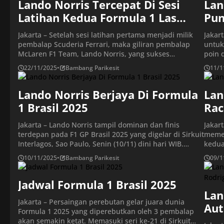
malam […]
Lando Norris Tercepat Di Sesi
Lan
Latihan Kedua Formula 1 Las
Pun
Vegas
Jakarta – Setelah sesi latihan pertama menjadi milik
Jakar
pembalap Scuderia Ferrari, maka giliran pembalap
untuk
McLaren F1 Team, Lando Norris, yang sukses
poin 
mencatatkan waktu tercepat dalam sesi latihan kedua
Brasi
22/11/2025
•
Bambang Parikesit
11/1
Formula 1 GP Las Vegas 2025 di Sirkuit Las Vegas Strip,
pada 
Nevada, Amerika Serikat, pada Jumat (21/11/2025).
McLar
Pembalap Inggris ini diikuti oleh pembalap Mercedes
Lando Norris Berjaya Di Formula
semen
Lan
AMG Petronas, Kimi […]
Norris
1 Brasil 2025
Rac
Jakarta – Lando Norris tampil dominan dan finis
Jakar
terdepan pada F1 GP Brasil 2025 yang digelar di Sirkuit
memen
Interlagos, Sao Paulo, Senin (10/11) dini hari WIB.
kedua
Kemenangan ini semakin mengukuhkan posisi
Balap
10/11/2025
•
Bambang Parikesit
09/1
pembalap McLaren itu di puncak klasemen sementara
Sabtu
F1 2025. Norris menuntaskan balapan dengan catatan
waktu
waktu 1 jam 32 menit 1,596 detik, unggul 10,388 detik
Jadwal Formula 1 Brasil 2025
terce
[…]
detik
Lan
Jakarta – Persaingan perebutan gelar juara dunia
Aut
Formula 1 2025 yang diperebutkan oleh 3 pembalap
akan semakin ketat. Memasuki seri ke-21 di Sirkuit