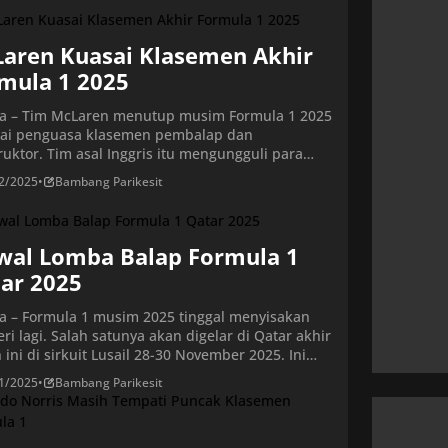
aren Kuasai Klasemen Akhir
mula 1 2025
ta – Tim McLaren menutup musim Formula 1 2025
ai penguasa klasemen pembalap dan
ruktor. Tim asal Inggris itu mengungguli para
 utama lewat performa konsisten sepanjang
2/2025
•
Bambang Parikesit
. Lando Norris menyelesaikan musim di puncak
men dengan koleksi 423 poin yang
ntarkannya menjadi Juara Dunia F1 2025.
lap McLaren itu unggul tipis atas Max
wal Lomba Balap Formula 1
appen yang […]
ar 2025
ta – Formula 1 musim 2025 tinggal menyisakan
ri lagi. Salah satunya akan digelar di Qatar akhir
ini di sirkuit Lusail 28-30 November 2025. Ini
enjadi seri ke-23 dari total 24 seri yang digelar
1/2025
•
Bambang Parikesit
 ini. Seri penutupan akan digelar di Abu Dhabi
pekan kemudian. Hingga seri ke 22 yang telah […]