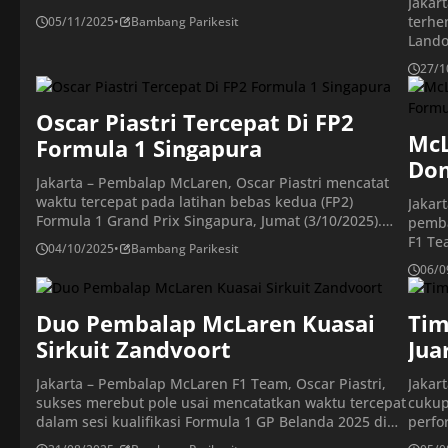
Jakar
Interlagos, Brasil, Lando Norris memimpin dengan
terhe
05/11/2025
•
Bambang Parikesit
perolehan 357 poin. Namun, ia hanya berbeda 1 poin
Lando
saja dengan rekan satu timnya, Oscar Piastri. Akan
Grand
tetapi, sosok menakutkan sebenarnya ialah Max
27/1
WIB. 
Verstappen yang mengintai […]
langs
Oscar Piastri Tercepat Di FP2
berla
Rodri
McL
Formula 1 Singapura
Dom
Jakarta – Pembalap McLaren, Oscar Piastri mencatat
Ital
waktu tercepat pada latihan bebas kedua (FP2)
Jakart
Formula 1 Grand Prix Singapura, Jumat (3/10/2025).
pemba
Rookie Isack Hadjar tampil mengejutkan dengan finis
F1 Te
04/10/2025
•
Bambang Parikesit
kedua, sementara Max Verstappen menempati posisi
waktu
06/0
ketiga. Sesi latihan berlangsung penuh insiden
Italia
dengan dua kali bendera merah akibat kecelakaan
Pemba
George Russell dan Liam Lawson. Kondisi itu membuat
Duo Pembalap McLaren Kuasai
Ferrar
Tim
[…]
pemba
Sirkuit Zandvoort
Jua
Jakarta – Pembalap McLaren F1 Team, Oscar Piastri,
Jakar
sukses merebut pole usai mencatatkan waktu tercepat
cukup
dalam sesi kualifikasi Formula 1 GP Belanda 2025 di
perfo
Sirkuit Zandvoort, pada Sabtu (30/8/2025). Pembalap
podiu