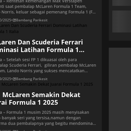
ta – Rentetan kemenangan Max Verstapen
nti saat pembalap McLaren Formula 1 Team,
 Norris, keluar sebagai pemenang Formula 1 (F1)
 Prix Meksiko 2025 pada Senin (27/10) dini hari
0/2025
•
Bambang Parikesit
Lando Norris yang menempati posisi pole
ung memimpin sejak start F1 GP Meksiko yang
ngsung di Sirkuit Autodromo Hermanos
guez, Meksiko, Senin (27/10) dini […]
aren Dan Scuderia Ferrari
inasi Latihan Formula 1
ia
a – Setelah sesi FP 1 dikuasai oleh para
lap Scuderia Ferrari, giliran pembalap McLaren
am, Lando Norris yang sukses mencatatkan
 tercepat dalam sesi latihan kedua Formula 1 GP
9/2025
•
Bambang Parikesit
 2025 di Sirkuit Monza, pada Jumat (5/9/2025).
lap Inggris ini diikuti oleh pembalap Scuderia
i HP, Charles Leclerc, di posisi kedua, dan
 McLaren Semakin Dekat
lap […]
rai Formula 1 2025
ta – Formula 1 musim 2025 masih menyisakan
 banyak seri yang tersisa,namun dengan
rma dua pembalapnya yang begitu mendominasi
m sepanjang tahun 2025, maka tim McLaren