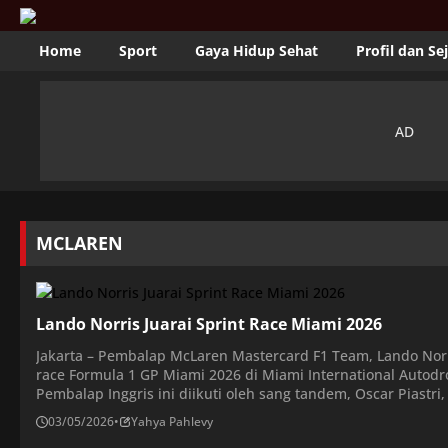
Home
Sport
Gaya Hidup Sehat
Profil dan Se
MCLAREN
Lando Norris Juarai Sprint Race Miami 2026
Jakarta – Pembalap McLaren Mastercard F1 Team, Lando Nor
race Formula 1 GP Miami 2026 di Miami International Autodro
Pembalap Inggris ini diikuti oleh sang tandem, Oscar Piastri
HP, Charles Leclerc, di posisi ketiga. Sementara itu, posisi k
03/05/2026
•
Yahya Pahlevy