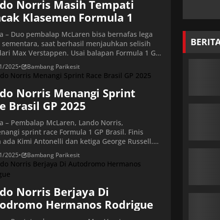
do Norris Masih Tempati
cak Klasemen Formula 1
ta – Duo pembalap McLaren bisa bernafas lega
BERIT
 sementara, saat berhasil menjauhkan selisih
dari Max Verstappen. Usai balapan Formula 1 GP
l 2025 di Autodromo Jose Carlos Pace, Interlagos,
1/2025
•
Bambang Parikesit
Senin (10/11/2025) dini hari WIB, pembalap
en F1 Team, Lando Norris memimpin klasemen
tara dengan koleksi 390 poin. Baca juga: Lando
do Norris Menangi Sprint
 Berjaya Di […]
e Brasil GP 2025
ta – Pembalap McLaren, Lando Norris,
angi sprint race Formula 1 GP Brasil. Finis
 ada Kimi Antonelli dan ketiga George Russell.
an berlangsung di Grand Premio de Sao Paulo,
1/2025
•
Bambang Parikesit
 (8/11/2025 waktu setempat. Norris mencatatkan
 53 menit 25.928 detik. Norris menjadi yang
pat pada sesi sprint race dengan unggul 0.845
 atas pembalap […]
do Norris Berjaya Di
odromo Hermanos Rodrigue