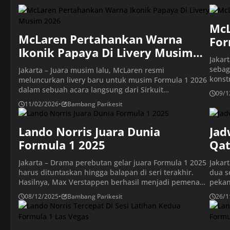
McL
McLaren Pertahankan Warna
For
Ikonik Papaya Di Livery Musim
Jakar
2026
sebag
Jakarta – Juara musim lalu, McLaren resmi
konst
meluncurkan livery baru untuk musim Formula 1 2026
rival
dalam sebuah acara langsung dari Sirkuit
09/1
musim
Internasional Bahrain. Peluncuran ini dilakukan hanya
11/02/2026
•
Bambang Parikesit
klase
dua hari sebelum tes pramusim resmi pertama
menga
dimulai, menandai kesiapan tim asal Woking tersebut
Pemba
menyambut era baru Formula 1 .Dalam kesempatan
Lando Norris Juara Dunia
Jad
Verst
itu, McLaren memamerkan desain livery terbaru yang
Formula 1 2025
Qat
[…]
Jakarta – Drama perebutan gelar juara Formula 1 2025
Jakar
harus dituntaskan hingga balapan di seri terakhir.
dua se
Hasilnya, Max Verstappen berhasil menjadi pemenang
pekan 
Formula 1 GP seri terakhir di Abu Dhabi 2025. Namun
akan m
08/12/2025
•
Bambang Parikesit
26/1
itu tak cukup untuk membendung Lando Norris yang
musim
cukup finis ketiga untuk menjadi juara dunia.
satu 
Berlangsung di Yas Marina Circuit, Minggu (7/12)