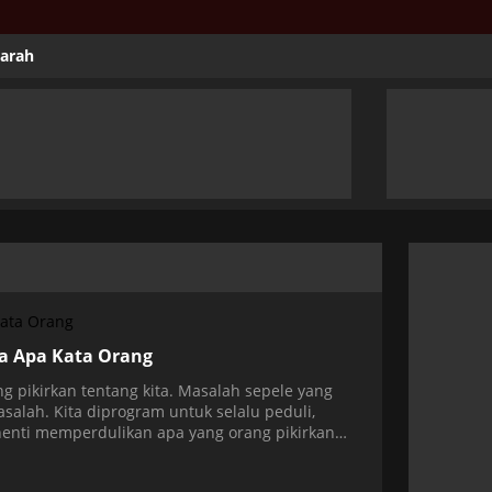
jarah
da Apa Kata Orang
 pikirkan tentang kita. Masalah sepele yang
alah. Kita diprogram untuk selalu peduli,
henti memperdulikan apa yang orang pikirkan
al yang telah kita alami selama bertahun-tahun.