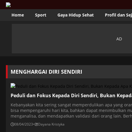
Home
Sport
Gaya Hidup Sehat
Profil dan Se
MENGHARGAI DIRI SENDIRI
Peduli dan Fokus Kepada Diri Sendiri, Bukan Kepa
Kebanyakan kita sering sangat memperdulikan apa yang orang
bisa mempengaruhi hari kita, bahkan dapat menimbulkan mas
menganalisa, dan mendapatkan validasi dari orang lain. Ber
tentang kita, berarti menentang program dan pendidikan sosi
08/04/2023
•
Dayana Kristyka
Mengapa […]