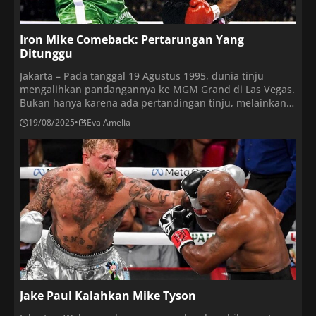
Iron Mike Comeback: Pertarungan Yang
Ditunggu
Jakarta – Pada tanggal 19 Agustus 1995, dunia tinju
mengalihkan pandangannya ke MGM Grand di Las Vegas.
Bukan hanya karena ada pertandingan tinju, melainkan
karena seorang legenda—seorang ikon yang telah absen
19/08/2025
•
Eva Amelia
selama empat tahun—akhirnya kembali. Mike Tyson,
“Iron Mike,” kembali ke atas ring setelah menjalani
hukuman penjara, dan kembalinya ini bukan sekadar
pertandingan, melainkan sebuah […]
Jake Paul Kalahkan Mike Tyson