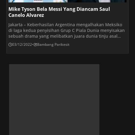
Mike Tyson Bela Messi Yang Diancam Saul
Canelo Alvarez
Jakarta – Keberhasilan Argentina mengalhakan Meksiko
di laga kedua penyisihan Grup C Piala Dunia menyisakan
sebuah drama yang melibatkan juara dunia tinju asal
Meksiko, Saul Canelo Alvarez. Raja kelas menengah super
03/12/2022
•
Bambang Parikesit
yang tak terbantahkan mengancam Messi setelah sebuah
video pendek memperlihatkan bintang sepak bola itu
menendang jersey Timnas Meksiko yang tergeletak di
lantai ruang ganti […]