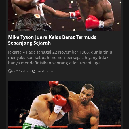
Mike Tyson Juara Kelas Berat Termuda
Sepanjang Sejarah
Jakarta – Pada tanggal 22 November 1986, dunia tinju
menyaksikan sebuah momen bersejarah yang tidak
hanya mendefinisikan seorang atlet, tetapi juga
mengubah lanskap olahraga selamanya. Di Las Vegas
22/11/2025
•
Eva Amelia
Hilton yang ikonik, seorang pemuda dari Brooklyn, New
York, dengan nama Michael Gerard Tyson, atau lebih
dikenal sebagai “Iron Mike” Tyson, melangkah ke ring
untuk menghadapi Trevor […]