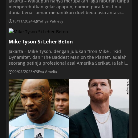
Jakarta – Walaupun hanya merupakan laga hiburan tanpa
memperebutkan gelar apapun, namun para fans tinju
dunia benar benar menantikan duel beda usia antara
Mike Tyson dengan Jake Paul. Banyak pihak
18/11/2024
•
Yahya Pahlevy
memprediksikan bahwa duel ini hanya akan
mempermalukan nama besar Mike Tyson yang
merupakan mantan juara dunia kelas berat sejati
Mike Tyson Si Leher Beton
termuda dalam sejarah. Namun para fans […]
Jakarta – Mike Tyson, dengan julukan “Iron Mike”, “Kid
Dynamite”, dan “The Baddest Man on the Planet”, adalah
seorang petinju profesional asal Amerika Serikat. Ia lahir
pada tanggal 30 Juni 1966, dan telah menjadi salah satu
09/05/2023
•
Eva Amelia
tokoh terkenal di dunia tinju. Tyson memiliki masa muda
yang sulit, di mana ia menjadi anggota geng jalanan dan
[…]