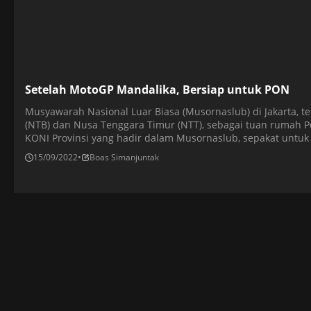
Setelah MotoGP Mandalika, Bersiap untuk PON
Musyawarah Nasional Luar Biasa (Musornaslub) di Jakarta, t
(NTB) dan Nusa Tenggara Timur (NTT), sebagai tuan rumah P
KONI Provinsi yang hadir dalam Musornaslub, sepakat untuk 
penyelenggara pesta olahraga terbesar nasional tersebut untu
15/09/2022
•
Boas Simanjuntak