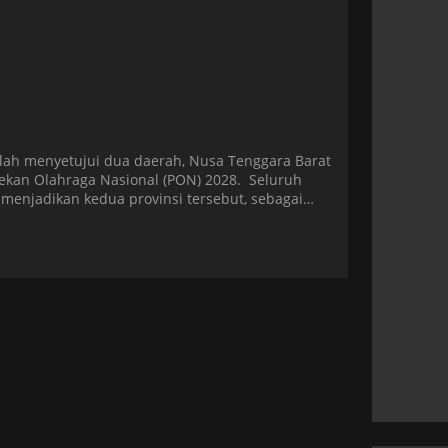
elah menyetujui dua daerah, Nusa Tenggara Barat
ekan Olahraga Nasional (PON) 2028. Seluruh
menjadikan kedua provinsi tersebut, sebagai
k edisi ke XXII. Diberitakan Skor, KONI […]