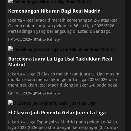
Sevilla tampil cukup merepotkan ketika […]
Kemenangan Hiburan Bagi Real Madrid
Jakarta – Real Madrid meraih kemenangan 2-0 atas Real
Oviedo dalam lanjutan pekan ke-36 La Liga 2025/2026.
Pertandingan yang berlangsung di Estadio Santiago
Bernabeu pada Jumat (15/5/2026) dini hari WIB itu
15/05/2026
•
Yahya Pahlevy
ditentukan oleh gol Gonzalo Garcia dan Jude Bellingham.
Tambahan tiga poin ini membuat Real Madrid kini
mengoleksi 80 poin dari 36 pertandingan, memantapkan
Barcelona Juara La Liga Usai Taklukkan Real
posisi […]
Madrid
Jakarta – Laga El Clasico melahirkan juara La Liga musim
ini. Barcelona memastikan gelar La Liga 2025/2026 usai
menundukkan Real Madrid dengan skor 2-0 pada pekan
ke-35. Laga berlangsung di Spotify Camp Nou, Senin
11/05/2026
•
Yahya Pahlevy
(11/5/2026) dini hari WIB. Dua gol kemenangan Barcelona
dicetak oleh Marcus Rashford dan Ferran Torres pada
babak pertama. Keduanya tampil efektif […]
El Clasico Jadi Penentu Gelar Juara La Liga
Jakarta – Laga Espanyol vs Madrid pada pekan ke-34 La
Liga 2025-2026 berakhir dengan kemenangan 0-2 untuk