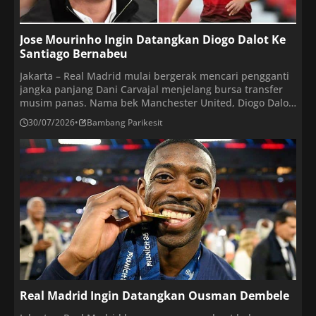
Jose Mourinho Ingin Datangkan Diogo Dalot Ke
Santiago Bernabeu
Jakarta – Real Madrid mulai bergerak mencari pengganti
jangka panjang Dani Carvajal menjelang bursa transfer
musim panas. Nama bek Manchester United, Diogo Dalot,
kini masuk dalam daftar pemain yang dipertimbangkan
30/07/2026
•
Bambang Parikesit
klub asal Spanyol tersebut. Real Madrid memang
diproyeksikan melakukan perombakan di lini pertahanan
setelah musim yang sulit. Kepergian Carvajal pada akhir
musim membuat kebutuhan akan […]
Real Madrid Ingin Datangkan Ousman Dembele