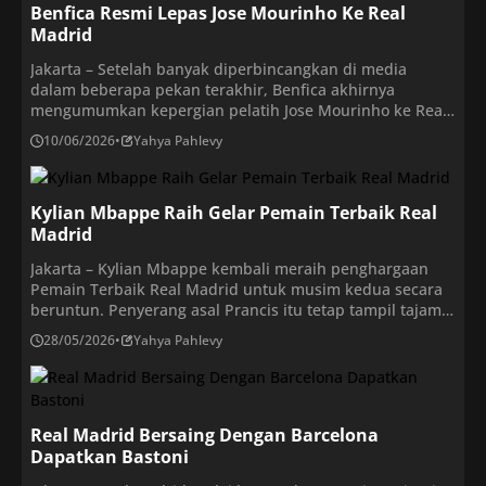
Benfica Resmi Lepas Jose Mourinho Ke Real
Mourinho sebagai manajer […]
Madrid
Jakarta – Setelah banyak diperbincangkan di media
dalam beberapa pekan terakhir, Benfica akhirnya
mengumumkan kepergian pelatih Jose Mourinho ke Real
Madrid lengkap dengan nilai transfernya. Mereka juga
10/06/2026
•
Yahya Pahlevy
langsung menunjuk penggantinya, Marco Silva. “Benfica
menginformasikan kepada CMVM (Komisi Pasar Sekuritas
Portugal) bahwa Real Madrid telah resmi menyatakan
Kylian Mbappe Raih Gelar Pemain Terbaik Real
niatnya untuk merekrut José Mourinho dengan harga 15
Madrid
juta […]
Jakarta – Kylian Mbappe kembali meraih penghargaan
Pemain Terbaik Real Madrid untuk musim kedua secara
beruntun. Penyerang asal Prancis itu tetap tampil tajam
meski Los Blancos gagal meraih satu pun trofi dalam dua
28/05/2026
•
Yahya Pahlevy
musim terakhir. Kylian Mbappe menjadi figur paling
produktif di skuad Madrid sepanjang musim 2025-2026.
Namun, pencapaian individu itu tidak mampu
meredakan kemarahan […]
Real Madrid Bersaing Dengan Barcelona
Dapatkan Bastoni