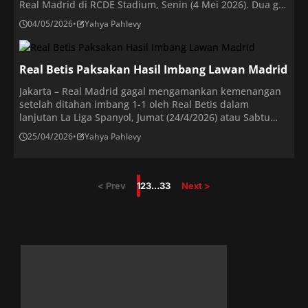
Real Madrid di RCDE Stadium, Senin (4 Mei 2026). Dua gol
dicetak Vinicius Junior pada menit ke-55 dan 66 yang
04/05/2026
•
Yahya Pahlevy
memastikan hasil akhir sekaligus menunda pesta gelar
Barcelona. Hasil laga Espanyol vs Madrid ini membuat
Barcelona harus menunggu […]
Real Betis Paksakan Hasil Imbang Lawan Madrid
Jakarta – Real Madrid gagal mengamankan kemenangan
setelah ditahan imbang 1-1 oleh Real Betis dalam
lanjutan La Liga Spanyol, Jumat (24/4/2026) atau Sabtu
dini hari WIB. Hasil Liga Spanyol Real Betis vs Real Madrid
25/04/2026
•
Yahya Pahlevy
bergulir di Estadio La Cartuja de Sevilla pada Sabtu
(21/4/2026) dini hari WIB. Gol Vinicius Junior pada menit
ke-17 sempat membawa […]
< Prev
1
2
3
…
33
Next >