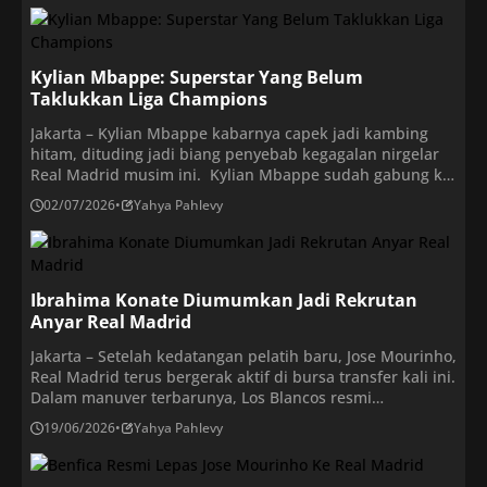
mengantarkannya pada pemilihan yang kembali
dimenangkannya. Dalam pernyataan resmi yang dirilis
oleh klub, Real Madrid mengkonfirmasi bahwa kedua
pihak telah […]
Kylian Mbappe: Superstar Yang Belum
Taklukkan Liga Champions
Jakarta – Kylian Mbappe kabarnya capek jadi kambing
hitam, dituding jadi biang penyebab kegagalan nirgelar
Real Madrid musim ini. Kylian Mbappe sudah gabung ke
Real Madrid pada tahun 2024. Dua musim sudah
02/07/2026
•
Yahya Pahlevy
bersama Los Blancos, Mbappe masih belum menangi titel
LaLiga dan Liga Champions. Kylian Mbappe sejatinya
masih subur gol. Musim lalu menangi sepatu emas […]
Ibrahima Konate Diumumkan Jadi Rekrutan
Anyar Real Madrid
Jakarta – Setelah kedatangan pelatih baru, Jose Mourinho,
Real Madrid terus bergerak aktif di bursa transfer kali ini.
Dalam manuver terbarunya, Los Blancos resmi
memperkenalkan sosok Ibrahima Konate sebagai
19/06/2026
•
Yahya Pahlevy
rekrutan mereka yang baru. Di musim panas ini, Real
Madrid bergerak sangat aktif di bursa transfer. Semua
diawali dengan keputusan mereka menunjuk Jose