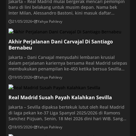
Jakarta – Real Madrid mulai bergerak mencari pemimpin
baru di lini belakang untuk musim depan. Nama bek
Inter Milan, Alessandro Bastoni, kini masuk daftar
prioritas atas permintaan Jose Mourinho. Mourinho
21/05/2026
•
Yahya Pahlevy
dikabarkan sudah terlibat dalam perencanaan transfer
meski belum resmi kembali menangani Real Madrid.
Situasi ini menjadi menarik karena Bastoni sebelumnya
Akhir Perjalanan Dani Carvajal Di Santiago
lebih dekat dengan Barcelona. Klub […]
Bernabeu
Jakarta – Dani Carvajal menyudahi lembaran krusial
dalam perjalanan kariernya bersama Real Madrid selepas
membukukan penampilan ke-450 ketika bersua Sevilla
pada Senin (18/5/2026) dini hari WIB. Pertandingan ini
19/05/2026
•
Yahya Pahlevy
menjadi salah satu panggung terakhirnya menyusul
kebijakan manajemen klub yang memilih untuk tidak
memperbarui masa baktinya pada bursa transfer musim
Real Madrid Susah Payah Kalahkan Sevilla
panas mendatang. Langkah tersebut sekaligus
menyudahi loyalitas […]
Jakarta – Sevilla dipaksa bertekuk lutut oleh Real Madrid
di laga pekan ke-37 Liga Spanyol 2025/2026 di Ramons
Sanchez Pizjuan, Senin, 18 Mei 2026 dini hari WIB. Sang
tuan rumah dipaksa menyerah dengan skor 0-1 oleh Los
18/05/2026
•
Yahya Pahlevy
Blancos. Pertandingan ini tak mudah bagi Madrid.
Mereka memang mendominasi penguasaan bola namun