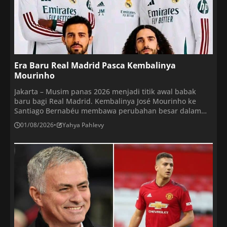
Era Baru Real Madrid Pasca Kembalinya
Mourinho
Jakarta – Musim panas 2026 menjadi titik awal babak
baru bagi Real Madrid. Kembalinya José Mourinho ke
Santiago Bernabéu membawa perubahan besar dalam
arah pembangunan skuad. Pelatih asal Portugal itu tidak
01/08/2026
•
Yahya Pahlevy
hanya ingin mempertahankan dominasi Madrid di
Spanyol, tetapi juga mengembalikan status Los Blancos
sebagai kekuatan paling ditakuti di Eropa. Karena itu,
bursa transfer musim […]