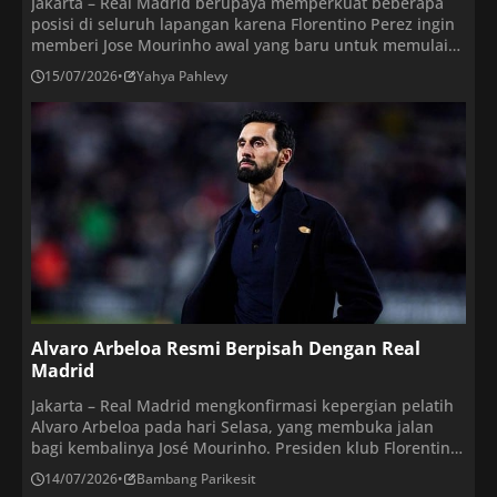
Jakarta – Real Madrid berupaya memperkuat beberapa
posisi di seluruh lapangan karena Florentino Perez ingin
memberi Jose Mourinho awal yang baru untuk memulai
kembali proyek klub. Bursa transfer musim panas yang
15/07/2026
•
Yahya Pahlevy
sedang berlangsung, dalam hal ini, menyaksikan Los
Blancos dikaitkan dengan hampir setiap nama besar di
dunia sepak bola. Mulai dari Rodri hingga Vitinha, Joao
[…]
Alvaro Arbeloa Resmi Berpisah Dengan Real
Madrid
Jakarta – Real Madrid mengkonfirmasi kepergian pelatih
Alvaro Arbeloa pada hari Selasa, yang membuka jalan
bagi kembalinya José Mourinho. Presiden klub Florentino
Pérez telah berjanji untuk membawa Mourinho kembali
14/07/2026
•
Bambang Parikesit
sebagai bagian dari janji kampanyenya yang