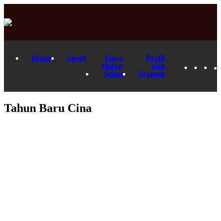
Home
Sport
Gaya
Profil
Hidup
dan
Sehat
Sejarah
Tahun Baru Cina