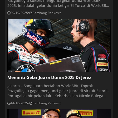
Razgatlioglu sukses mengunci gelar dunia WorldSBK
2025. Ini adalah gelar dunia ketiga ‘El Turco’ di WorldSBK,
dan merupakan yang kedua bagi BMW. Di seri penutup
20/10/2025
•
Bambang Parikesit
WorldSBK 2025, pembalap Aruba.it Racing Ducati, Nicolo
Bulega, sukses merebut kemenangan dalam balapan
kedua (Race 2) WorldSBK Spanyol 2025 di Sirkuit Jerez,
pada […]
Menanti Gelar Juara Dunia 2025 Di Jerez
Jakarta – Sang juara bertahan WorldSBK, Toprak
Razgatlioglu gagal mengunci gelar juara di sirkuit Estoril-
Portugal akhir pekan lalu. Keberhasilan Nicolo Bulega
menjuarai Race 2, membuat pesta rider BMW Motorrad
14/10/2025
•
Bambang Parikesit
itu tertunda. Walaupun kemungkinan tipis namun di atas
kertas, Nicolo Bulega masih mungkin menggagalkan
Toprak mempertahankan gelar juara yang direbutnya