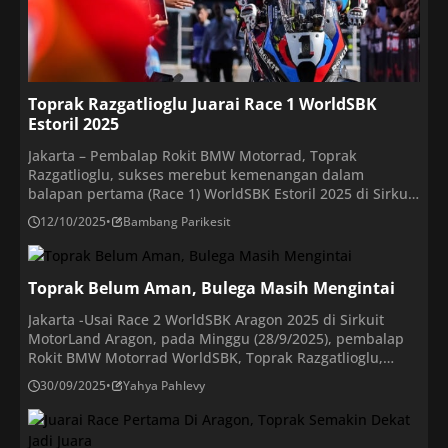
Toprak Razgatlioglu Juarai Race 1 WorldSBK
Estoril 2025
Jakarta – Pembalap Rokit BMW Motorrad, Toprak
Razgatlioglu, sukses merebut kemenangan dalam
balapan pertama (Race 1) WorldSBK Estoril 2025 di Sirkuit
Estoril, Portugal, pada Sabtu (11/10/2025). Pembalap
12/10/2025
•
Bambang Parikesit
Turki ini diikuti oleh pembalap Aruba.it Racing Ducati,
Nicolo Bulega, di posisi kedua, dan Alvaro Bautista di
posisi ketiga. Sementara itu, posisi keempat dan kelima
Toprak Belum Aman, Bulega Masih Mengintai
masing-masing ditempati oleh […]
Jakarta -Usai Race 2 WorldSBK Aragon 2025 di Sirkuit
MotorLand Aragon, pada Minggu (28/9/2025), pembalap
Rokit BMW Motorrad WorldSBK, Toprak Razgatlioglu,
memimpin klasemen sementara dengan koleksi 523 poin.
30/09/2025
•
Yahya Pahlevy
Pembalap Turki ini diikuti oleh pembalap Aruba.it Racing
Ducati, Nicolo Bulega, di peringkat kedua dengan 487
poin, dan pembalap Barni Spark Racing Team, Danilo