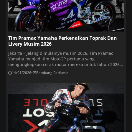
Tim Pramac Yamaha Perkenalkan Toprak Dan
Livery Musim 2026
Jakarta – Jelang dimulainya musim 2026, Tim Pramac
Yamaha menjadi tim MotoGP pertama yang
mengungkapkan corak motor mereka untuk tahun 2026
dan warna yang akan digunakan Toprak Razgatlioglu di
14/01/2026
•
Bambang Parikesit
musim debutnya. Tim asal Italia ini menarik perhatian
tahun lalu ketika membuat pengumuman mengejutkan
bahwa mereka telah mengontrak juara dunia Superbike
tiga kali, Toprak Razgatlioglu, untuk […]