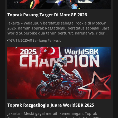
Toprak Pasang Target Di MotoGP 2026
Jakarta – Walaupun berstatus sebagai rookie di MotoGP
2026, namun Toprak Razgatlioglu berstatus sebagai juara
World Superbike dua tahun berturut. Karenanya, rider
asal Turki memasang target yang cukup tinggi di musim
27/11/2025
•
Bambang Parikesit
perdananya di MotoGP. Target Toprak Razgatlioglu di
musim perdananya di MotoGP adalah menantang Fabio
Quartararo sebagai pebalap terbaik di tim Yamaha. Raja
tiga kali […]
Toprak Razgatlioglu Juara WorldSBK 2025
Jakarta – Meski gagal meraih kemenangan, Toprak