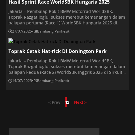
Hasil Sprint Race WorldSBK Hungaria 2025
kedua, dan pembalap […]
Jakarta – Pembalap Rokit BMW Motorrad WorldSBK,
Toprak Razgatlioglu, sukses merebut kemenangan dalam
balapan pertama (Race 1) WorldSBK Hungaria 2025 di
sirkuit anyar Balaton Park, pada Sabtu (26/7/2025). Ia
27/07/2025
•
Bambang Parikesit
diikuti duet pembalap Aruba.it Racing Ducati, Nicolo
Bulega, di posisi kedua, dan Alvaro Bautista, di posisi
ketiga.Sementara itu, posisi keempat dan kelima masing-
Toprak Cetak Hat-rick Di Donington Park
masing ditempati oleh pembalap […]
Jakarta – Pembalap Rokit BMW Motorrad WorldSBK,
Toprak Razgatlioglu, sukses merebut kemenangan dalam
balapan kedua (Race 2) WorldSBK Inggris 2025 di Sirkuit
Donington Park, pada Minggu (13/7/2025). Dengan begitu,
14/07/2025
•
Bambang Parikesit
‘El Turci’ meraih hat-trick kemenangan karena sukses
menyapu bersih kemenangan di Race 1, Superpole Race,
dan Race 2. Pembalap Turki ini diikuti oleh duet
pembalap Aruba.it […]
< Prev
1
2
Next >