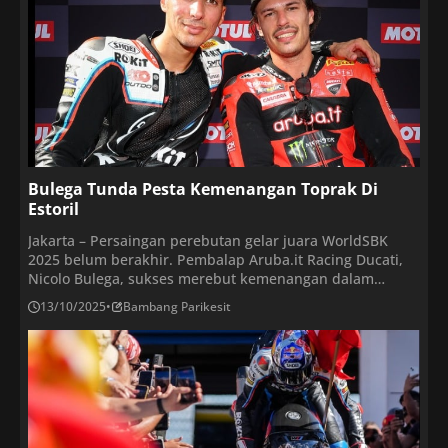
musim lalu. Walau kalah di […]
Bulega Tunda Pesta Kemenangan Toprak Di
Estoril
Jakarta – Persaingan perebutan gelar juara WorldSBK
2025 belum berakhir. Pembalap Aruba.it Racing Ducati,
Nicolo Bulega, sukses merebut kemenangan dalam
balapan kedua (Race 2) WorldSBK Estoril 2025 di Sirkuit
13/10/2025
•
Bambang Parikesit
Estoril, Portugal, pada Minggu (12/10/2025). Pembalap
Italia ini diikuti oleh pembalap Rokit BMW Motorrad,
Toprak Razgatlioglu, di posisi kedua, dan pembalap
Aruba.it Racing Ducati, Alvaro Bautista, […]