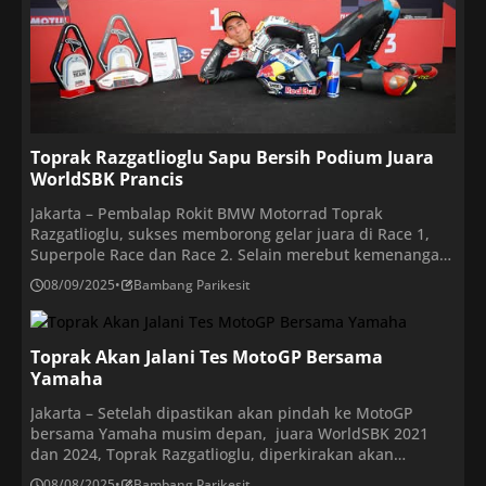
Toprak Razgatlioglu Sapu Bersih Podium Juara
WorldSBK Prancis
Jakarta – Pembalap Rokit BMW Motorrad Toprak
Razgatlioglu, sukses memborong gelar juara di Race 1,
Superpole Race dan Race 2. Selain merebut kemenangan
dalam balapan kedua (Race 2) WorldSBK Prancis 2025 di
08/09/2025
•
Bambang Parikesit
Sirkuit Magny-Cours, pada Minggu (7/9/2025). Ia pun
sukses menyapu bersih tiga kemenangan akhir pekan ini.
Pembalap Turki ini diikuti oleh pembalap Aruba.it Racing
Toprak Akan Jalani Tes MotoGP Bersama
[…]
Yamaha
Jakarta – Setelah dipastikan akan pindah ke MotoGP
bersama Yamaha musim depan, juara WorldSBK 2021
dan 2024, Toprak Razgatlioglu, diperkirakan akan
menjalani tes MotoGP bersama Yamaha jauh lebih awal
08/08/2025
•
Bambang Parikesit