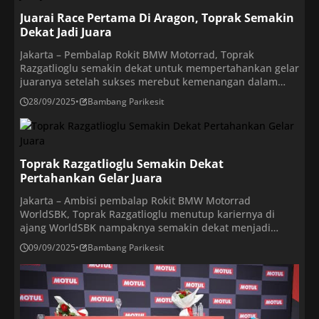
Petrucci, di peringkat […]
Juarai Race Pertama Di Aragon, Toprak Semakin
Dekat Jadi Juara
Jakarta – Pembalap Rokit BMW Motorrad, Toprak
Razgatlioglu semakin dekat untuk mempertahankan gelar
juaranya setelah sukses merebut kemenangan dalam
balapan pertama (Race 1) WorldSBK Aragon 2025 di
28/09/2025
•
Bambang Parikesit
Sirkuit MotorLand Aragon, Spanyol, pada Sabtu
(27/9/2025). Pembalap Turki ini diikuti oleh pembalap
Aruba.it Racing Ducati, Nicolo Bulega, di posisi kedua,
dan pembalap Elf Marc VDS Racing Ducati, […]
Toprak Razgatlioglu Semakin Dekat
Pertahankan Gelar Juara
Jakarta – Ambisi pembalap Rokit BMW Motorrad
WorldSBK, Toprak Razgatlioglu menutup kariernya di
ajang WorldSBK nampaknya semakin dekat menjadi
kenyataan. Toprak yang akan pindah ke MotoGP musim
09/09/2025
•
Bambang Parikesit
depan berhasil memimpin klasemen sementara dengan
koleksi 469 poin. Pembalap Turki ini diikuti oleh
pembalap Aruba.it Racing Ducati, Nicolo Bulega, di
peringkat kedua dengan 430 poin, dan pembalap […]