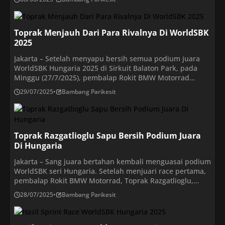
dari perkiraan. Namun, tes ini tentunya baru akan digelar
setelah musim WorldSBK 2025 berakhir di Jerez, Spanyol,
pada 17-19 Oktober 2025 mendatang. Razgatlioglu telah
Toprak Menjauh Dari Para Rivalnya Di WorldSBK
menandatangani kontrak […]
2025
Jakarta – Setelah menyapu bersih semua podium juara
WorldSBK Hungaria 2025 di Sirkuit Balaton Park, pada
Minggu (27/7/2025), pembalap Rokit BMW Motorrad
WorldSBK, Toprak Razgatlioglu, memimpin klasemen
29/07/2025
•
Bambang Parikesit
sementara dengan koleksi 407 poin. Pembalap Turki ini
diikuti oleh pembalap Aruba.it Racing Ducati, Nicolo
Bulega, di peringkat kedua dengan 381 poin, dan
pembalap Barni Spark Racing Team, […]
Toprak Razgatlioglu Sapu Bersih Podium Juara
Di Hungaria
Jakarta – Sang juara bertahan kembali menguasai podium
WorldSBK seri Hungaria. Setelah menjuari race pertama,
pembalap Rokit BMW Motorrad, Toprak Razgatlioglu,
sukses merebut kemenangan dalam balapan kedua (Race
28/07/2025
•
Bambang Parikesit
2) WorldSBK Hungaria 2025 di Sirkuit Balaton Park, pada
Minggu (27/7/2025). Pembalap Turki ini diikuti oleh
pembalap Aruba.it Racing Ducati, Nicolo Bulega, di posisi