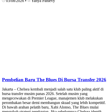
03/08/2026
•
Yahya Pahlevy
Pembelian Baru The Blues Di Bursa Transfer 2026
Jakarta – Chelsea kembali menjadi salah satu klub paling aktif di
bursa transfer musim panas 2026. Setelah musim yang
mengecewakan di Premier League, manajemen klub melakukan
perombakan besar demi membangun skuad yang lebih kompetitif.
Di bawah arahan pelatih baru, Xabi Alonso, The Blues mulai
mengubah strategi perekrutan. Jika sebelumnya Chelsea identik