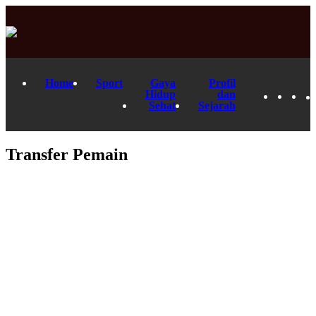
Home
Sport
Gaya
Profil
Hidup
dan
Sehat
Sejarah
Transfer Pemain