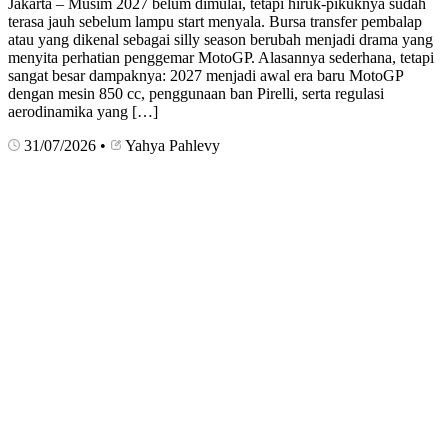
Jakarta – Musim 2027 belum dimulai, tetapi hiruk-pikuknya sudah
terasa jauh sebelum lampu start menyala. Bursa transfer pembalap
atau yang dikenal sebagai silly season berubah menjadi drama yang
menyita perhatian penggemar MotoGP. Alasannya sederhana, tetapi
sangat besar dampaknya: 2027 menjadi awal era baru MotoGP
dengan mesin 850 cc, penggunaan ban Pirelli, serta regulasi
aerodinamika yang […]
31/07/2026
•
Yahya Pahlevy