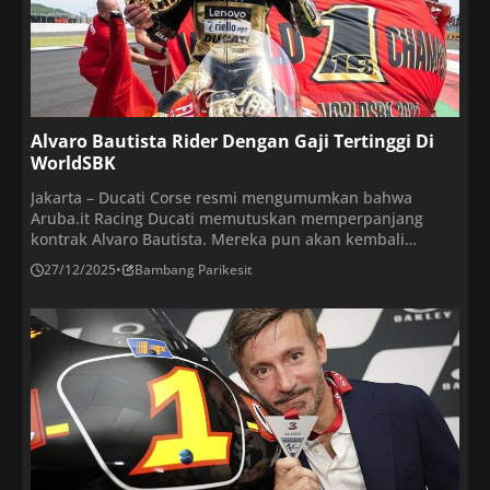
Alvaro Bautista Rider Dengan Gaji Tertinggi Di
WorldSBK
Jakarta – Ducati Corse resmi mengumumkan bahwa
Aruba.it Racing Ducati memutuskan memperpanjang
kontrak Alvaro Bautista. Mereka pun akan kembali
bekerja sama di WorldSBK pada 2025. Hal ini mereka
27/12/2025
•
Bambang Parikesit
nyatakan lewat rilis resmi di laman WorldSBK Bautista
mempersembahkan dua gelar dunia untuk Ducati, yakni
pada 2022 dan 2023. Namun, hubungan mereka sempat
dikabarkan renggang awal musim […]