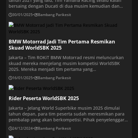
tahun 2021 yang lalu, Tim Yamaha Racing selalu kalah
bersaing dengan Ducati di dua musim kemudian dan
BMW di musim terakhir yang lalu. Menjelang dimulainya
30/01/2025
•
Bambang Parikesit
WorldSBK 2025, Yamaha telah mempersiapkan lebih baik
guna kembali meraih gelar juara. Keseriusan Yamaha
mempersiapkan di WorldSBK 2025 diantaranya adalah
menyertakan dua […]
BMW Motorrad Jadi Tim Pertama Resmikan
Skuad WorldSBK 2025
Jakarta – Tim ROKiT BMW Motorrad resmi meluncurkan
skuad mereka menjelang musim kompetisi WorldSBK
2025. Mereka menjadi tim pertama yang
mempresentasikan line up-nya musim ini di Berlin,
16/01/2025
•
Bambang Parikesit
Jerman, Rabu (15/1/2025). Skuad ini dipastikan
mempertahankan dua pembalapnya dari musim 2024,
yakni pembalap asal Turki, Toprak Razgatlioglu, dan
Rider Peserta WorldSBK 2025
pembalap Belanda berdarah Indonesia, Michael van der
Mark. BMW […]
Jakarta – Jelang World Superbike musim 2025 dimulai
tahun depan, para tim peserta sudah meresmikan para
pembalap yang akan berkompetisi. Pihak penyelenggara
pun sudah mengeluarkan daftar resmi pembalap yang
24/12/2024
•
Bambang Parikesit
akan bertanding musim 2025 nanti. Daftar pembalap
WorldSBK 2025. WorldSBK 2025 pun dipastikan