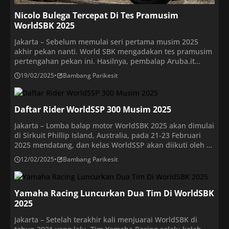
Nicolo Bulega Tercepat Di Tes Pramusim
WorldSBK 2025
Jakarta – Sebelum memulai seri pertama musim 2025
akhir pekan nanti. World SBK mengadakan tes pramusim
pertengahan pekan ini. Hasilnya, pembalap Aruba.it
Racing Ducati, Nicolo Bulega, sukses mencatatkan waktu
19/02/2025
•
Bambang Parikesit
tercepat dalam daftar kombinasi catatan waktu dalam
dua hari tes pramusim WorldSBK Australia di Sirkuit
Phillip Island pada 17-18 Februari 2025. Runner up
Daftar Rider WorldSSP 300 Musim 2025
musim lalu ini […]
Jakarta – Lomba balap motor WorldSBK 2025 akan dimulai
di Sirkuit Phillip Island, Australia, pada 21-23 Februari
2025 mendatang, dan kelas WorldSSP akan diikuti oleh 32
rider dan 19 tim. Tim juara bertahan, Aruba.it Racing
12/02/2025
•
Bambang Parikesit
Ducati, kini berubah nama menjadi Feel Racing WorldSSP
Team. Mereka pun ditinggalkan Adrian Huertas ke Moto2,
dan kini menggaet Philipp […]
Yamaha Racing Luncurkan Dua Tim Di WorldSBK
2025
Jakarta – Setelah terakhir kali menjuarai WorldSBK di