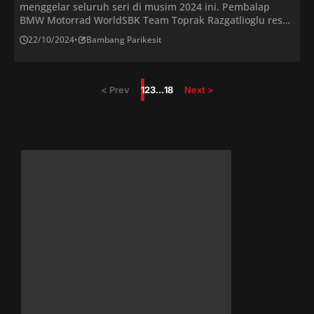
menggelar seluruh seri di musim 2024 ini. Pembalap
BMW Motorrad WorldSBK Team Toprak Razgatlioglu resmi
menjadi juara dunia WSBK 2024 pada Minggu 20 Oktober
22/10/2024
•
Bambang Parikesit
2024. Adapun gelar ini berhasil dikunci oleh Toprak
Razgatlioglu setelah balapan pertama seri terakhir di
WSBK Jerez 2024. Dimana Hasil WSBK Jerez 2024 […]
< Prev
1
2
3
…
18
Next >