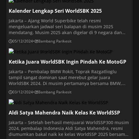
diramaikan oleh 13 tim dan 22 pembalap. Rokit BMW
Kalender Lengkap Seri WorldSBK 2025
Motorrad WorldSBK masih memiliki […]
Jakarta – Ajang World Superbike telah resmi
mengeluarkan jadwal seri balapan di musim 2025
mendatang. Musim 2025 akan digelar di 9 negara dan
terdiri dari 12 seri, yang berarti terdiri dari 36 balapan,
05/12/2024
•
Bambang Parikesit
dengan rincian 24 balapan utama dan 12 Superpole Race.
Seperti musim-musim sebelumnya, WorldSBK balapan
pertama (Race 1) digelar pada Sabtu, sementara
Ketika Juara WorldSBK Ingin Pindah Ke MotoGP
Superpole […]
Jakarta – Pembalap BMW Rokit, Toprak Razgatlioglu
tampil sangat dominan saat merebut gelar juara
WorldSBK 2024. Di musim pertamanya bersama BMW,
rider asal Turki itu seakan tidak mendapatkan
03/12/2024
•
Bambang Parikesit
perlawanan dari para rivalnya sehingga berhasil
mengunci gelar juara sebelum musim berakhir.
Walaupun masih terikat kontrak dengan BMW di ajang
Aldi Satya Mahendra Naik Kelas Ke WorldSSP
World SBK, Toprak Razgatlioglu masih berharap masuk
[…]
Jakarta – Setelah berhasil menjuarai WorldSSP300 musim
2024, pembalap Indonesia Aldi Satya Mahendra, resmi
diumumkan bakal naik ke kelas WorldSSP 2025 bersama