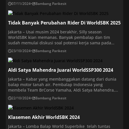
Evan Bros Yamaha Racing Team. Hal ini diumumkan pada
07/11/2024
•
Bambang Parikesit
Rabu (6/11/2024) sore WIB. Musim ini, Aldi sukses
menjadi pembalap Indonesia pertama yang sukses
menjadi juara dunia di ajang balap motor internasional
Tidak Banyak Perubahan Rider Di WorldSBK 2025
dengan menguasai […]
Jakarta – Usai musim 2024 berakhir, Silly season
WorldSBK kian memanas. Banyak pembalap dan tim
sudah memulai diskusi soal potensi kerja sama pada
2025. Sejauh ini sudah 19 rider yang mendapatkan tim
23/10/2024
•
Bambang Parikesit
untuk musim depan. Pada Minggu (20/10/2024), MGM
Bonovo mengumumkan bahwa mereka bakal bertahan di
WorldSBK dan beralih dari BMW ke Ducati pada 2025. […]
Aldi Satya Mahendra Juarai WorldSSP300 2024
Jakarta – Kabar yang membanggakan datang dari dunia
balap motor tanah air. Pembalap Indonesia yang
membela Team BrCorse Yamaha, Aldi Satya Mahendra,
sukses menyabet gelar dunia WorldSSP300 2024 usai finis
22/10/2024
•
Bambang Parikesit
keenam dalam Race 2 Seri Spanyol di Sirkuit Jerez pada
Minggu (20/10/2024). Aldi pun menjadi pembalap
Indonesia pertama yang mampu menjadi juara dunia di
Klasemen Akhir WorldSBK 2024
kategori […]
Jakarta – Lomba Balap World Superbike telah tuntas