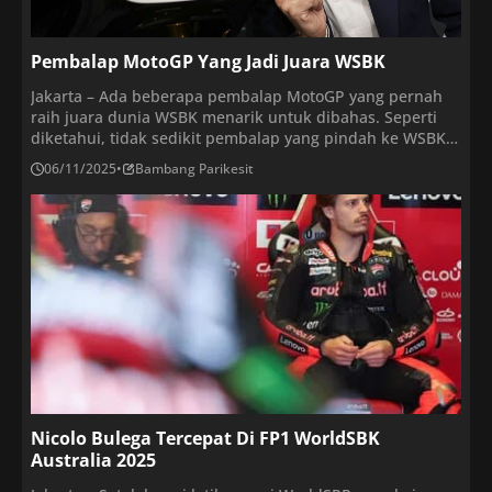
Pembalap MotoGP Yang Jadi Juara WSBK
Jakarta – Ada beberapa pembalap MotoGP yang pernah
raih juara dunia WSBK menarik untuk dibahas. Seperti
diketahui, tidak sedikit pembalap yang pindah ke WSBK
setelah memutuskan pensiun dari MotoGP. Para
06/11/2025
•
Bambang Parikesit
pembalap tersebut diantaranya adalah, Sylvain Guintoli
(2014) Sylvain Guintoli pernah meraih gelar juara WSBK
bersama tim Aprilia pada tahun 2014. Guintoli merebut
16 podium termasuk […]
Nicolo Bulega Tercepat Di FP1 WorldSBK
Australia 2025