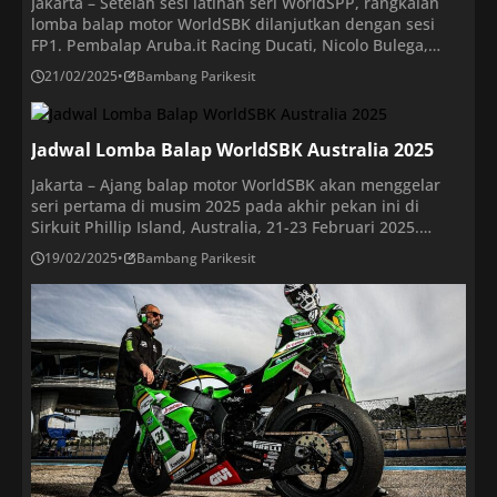
Jakarta – Setelah sesi latihan seri WorldSPP, rangkaian
lomba balap motor WorldSBK dilanjutkan dengan sesi
FP1. Pembalap Aruba.it Racing Ducati, Nicolo Bulega,
sukses mencatatkan waktu tercepat dalam sesi bebas
21/02/2025
•
Bambang Parikesit
latihan pertama (FP1) WorldSBK Australia 2025 di Sirkuit
Phillip Island pada Jumat (21/2/2025). Pembalap Italia ini
diikuti oleh pembalap Team Pata Go Eleven Ducati,
Jadwal Lomba Balap WorldSBK Australia 2025
Andrea Iannone, […]
Jakarta – Ajang balap motor WorldSBK akan menggelar
seri pertama di musim 2025 pada akhir pekan ini di
Sirkuit Phillip Island, Australia, 21-23 Februari 2025.
Selain WordSBK, rangkaian pertandingan juga
19/02/2025
•
Bambang Parikesit
memperlombakan ajang WorldSSP. Baik WorldSBK
maupun WorldSSP telah mengadakan tes pramusim
sebelum memulai lomba akhir pekan ini. Tidak banyak
perubahan dalam daftar rider yang akan […]