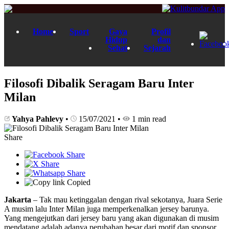
Home
Sport
Gaya
Profil
Hidup
dan
Sehat
Sejarah
Filosofi Dibalik Seragam Baru Inter
Milan
Yahya Pahlevy
•
15/07/2021
•
1 min read
Share
Copied
Jakarta
– Tak mau ketinggalan dengan rival sekotanya, Juara Serie
A musim lalu Inter Milan juga memperkenalkan jersey barunya.
Yang mengejutkan dari jersey baru yang akan digunakan di musim
mendatang adalah adanya perubahan besar dari motif dan sponsor