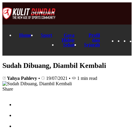
Home
Sport
Gaya
Profil
Hidup
dan
Sehat
Sejarah
Sudah Dibuang, Diambil Kembali
Yahya Pahlevy
•
19/07/2021
•
1 min read
Share