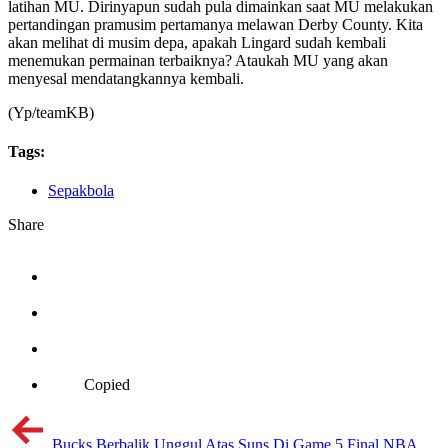
latihan MU. Dirinyapun sudah pula dimainkan saat MU melakukan
pertandingan pramusim pertamanya melawan Derby County. Kita
akan melihat di musim depa, apakah Lingard sudah kembali
menemukan permainan terbaiknya? Ataukah MU yang akan
menyesal mendatangkannya kembali.
(Yp/teamKB)
Tags:
Sepakbola
Share
Copied
Bucks Berbalik Unggul Atas Suns Di Game 5 Final NBA