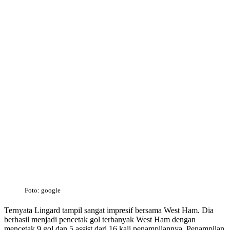
Foto: google
Ternyata Lingard tampil sangat impresif bersama West Ham. Dia
berhasil menjadi pencetak gol terbanyak West Ham dengan
mencetak 9 gol dan 5 assist dari 16 kali penampilannya. Penampilan