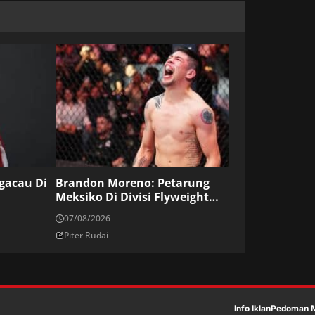
ngacau Di
Brandon Moreno: Petarung
Meksiko Di Divisi Flyweight
UFC
07/08/2026
Piter Rudai
Info Iklan
Pedoman M