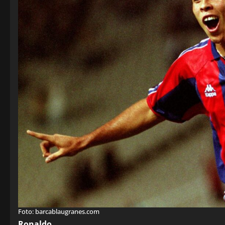
Foto: barcablaugranes.com
Ronaldo