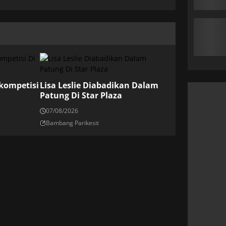
kompetisi
Lisa Leslie Diabadikan Dalam
Patung Di Star Plaza
07/08/2026
Bambang Parikesit