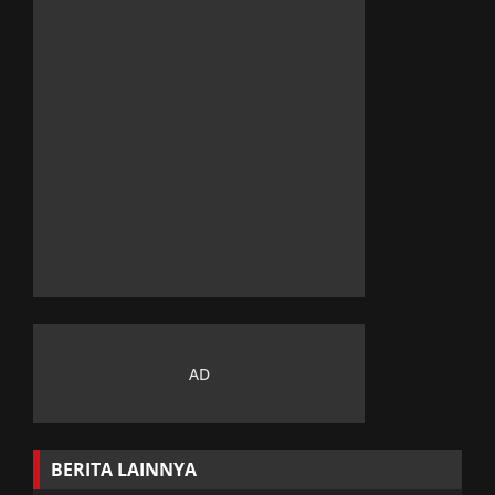
BERITA LAINNYA