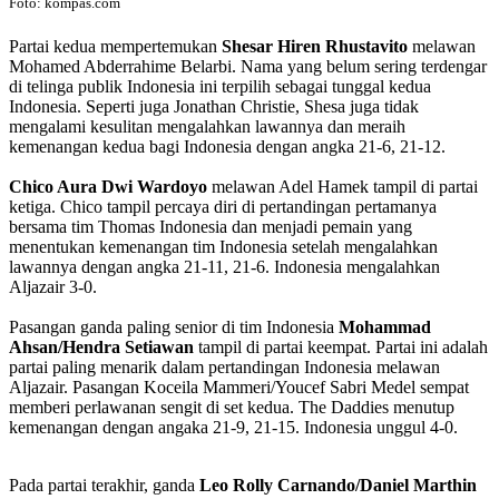
Foto: kompas.com
Partai kedua mempertemukan
Shesar Hiren Rhustavito
melawan
Mohamed Abderrahime Belarbi. Nama yang belum sering terdengar
di telinga publik Indonesia ini terpilih sebagai tunggal kedua
Indonesia. Seperti juga Jonathan Christie, Shesa juga tidak
mengalami kesulitan mengalahkan lawannya dan meraih
kemenangan kedua bagi Indonesia dengan angka 21-6, 21-12.
Chico Aura Dwi Wardoyo
melawan Adel Hamek tampil di partai
ketiga. Chico tampil percaya diri di pertandingan pertamanya
bersama tim Thomas Indonesia dan menjadi pemain yang
menentukan kemenangan tim Indonesia setelah mengalahkan
lawannya dengan angka 21-11, 21-6. Indonesia mengalahkan
Aljazair 3-0.
Pasangan ganda paling senior di tim Indonesia
Mohammad
Ahsan/Hendra Setiawan
tampil di partai keempat. Partai ini adalah
partai paling menarik dalam pertandingan Indonesia melawan
Aljazair. Pasangan Koceila Mammeri/Youcef Sabri Medel sempat
memberi perlawanan sengit di set kedua. The Daddies menutup
kemenangan dengan angaka 21-9, 21-15. Indonesia unggul 4-0.
Pada partai terakhir, ganda
Leo Rolly Carnando/Daniel Marthin