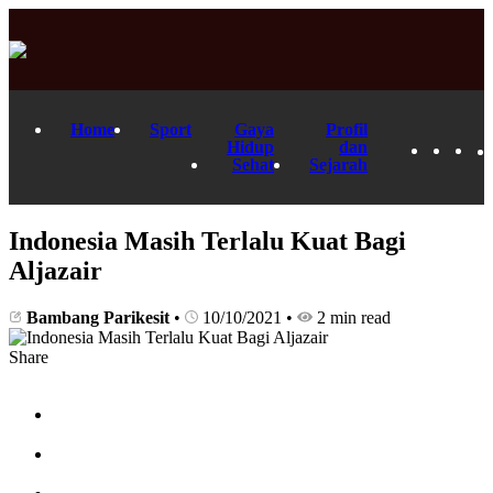
Home
Sport
Gaya
Profil
Hidup
dan
Sehat
Sejarah
Indonesia Masih Terlalu Kuat Bagi
Aljazair
Bambang Parikesit
•
10/10/2021
•
2 min read
Share