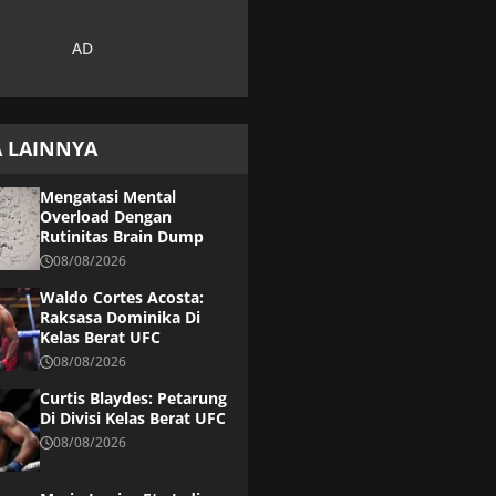
A LAINNYA
Mengatasi Mental
Overload Dengan
Rutinitas Brain Dump
08/08/2026
Waldo Cortes Acosta:
Raksasa Dominika Di
Kelas Berat UFC
08/08/2026
Curtis Blaydes: Petarung
Di Divisi Kelas Berat UFC
08/08/2026