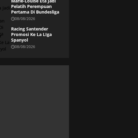
Marie-Louise Eta Jadi
Pelatih Perempuan
Pertama Di Bundesliga
08/08/2026
Racing Santender
Promosi Ke La LIga
Spanyol
08/08/2026