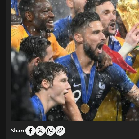
Share