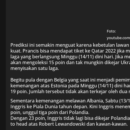
Foto:
youtube.com
Prediksi ini semakin menguat karena kebetulan lawan 
kuat. Prancis bisa mendapat tiket ke Qatar 2022 jik
laga yang berlangsung Minggu (14/11) dini hari. Jika 
akan mengoleksi 15 poin dan tak mungkin dikejar Ukra
menyisakan satu laga.
Begitu pula dengan Belgia yang saat ini menjadi pem
kemenangan atas Estonia pada Minggu (14/11) dini ha
19 poin. Jumlah tersebut tidak akan terkejar oleh dua 
Sementara kemenangan melawan Albania, Sabtu (13/11
Inggris ke Piala Dunia tahun depan. Kini Inggris mene
poin, unggul tiga poin dari Polandia.
Dengan 23 poin, Inggris tidak lagi bisa dikejar Polan
to head atas Robert Lewandowski dan kawan-kawan.