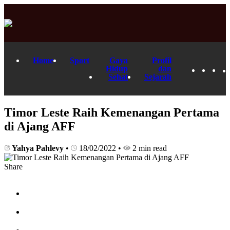
Home
Sport
Gaya
Profil
Hidup
dan
Sehat
Sejarah
Timor Leste Raih Kemenangan Pertama
di Ajang AFF
Yahya Pahlevy
•
18/02/2022
•
2 min read
Share