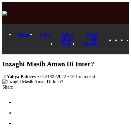
Home
Sport
Gaya
Profil
Hidup
dan
Sehat
Sejarah
Inzaghi Masih Aman Di Inter?
Yahya Pahlevy
•
21/09/2022
•
1 min read
Share