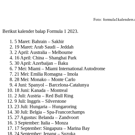
Foto: formula1kalenders.
Berikut kalender balap Formula 1 2023.
5 Maret: Bahrain – Sakhir
19 Maret: Arab Saudi – Jeddah
2 April: Australia – Melbourne
16 April: China – Shanghai Park
30 April: Azerbaijan – Baku
7 Mei: Miami – Miami International Autodrome
21 Mei: Emilia Romagna – Imola
28 Mei: Monako – Monte Carlo
4 Juni: Spanyol – Barcelona-Catalunya
18 Juni: Kanada – Montreal
2 Juli: Austria – Red Bull Ring
9 Juli: Inggris – Silverstone
23 Juli: Hungaria – Hungaroring
30 Juli: Belgia – Spa-Francorchamps
27 Agustus: Belanda – Zandvoort
3 September: Italia – Monza
17 September: Singapura – Marina Bay
24 September: Jepang – Suzuka