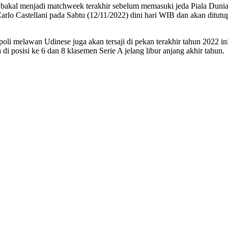
e-15 bakal menjadi matchweek terakhir sebelum memasuki jeda Piala Du
rlo Castellani pada Sabtu (12/11/2022) dini hari WIB dan akan ditutu
apoli melawan Udinese juga akan tersaji di pekan terakhir tahun 2022 i
i posisi ke 6 dan 8 klasemen Serie A jelang libur anjang akhir tahun.