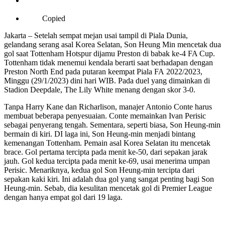
Copied
Jakarta – Setelah sempat mejan usai tampil di Piala Dunia,
gelandang serang asal Korea Selatan, Son Heung Min mencetak dua
gol saat Tottenham Hotspur dijamu Preston di babak ke-4 FA Cup.
Tottenham tidak menemui kendala berarti saat berhadapan dengan
Preston North End pada putaran keempat Piala FA 2022/2023,
Minggu (29/1/2023) dini hari WIB. Pada duel yang dimainkan di
Stadion Deepdale, The Lily White menang dengan skor 3-0.
Tanpa Harry Kane dan Richarlison, manajer Antonio Conte harus
membuat beberapa penyesuaian. Conte memainkan Ivan Perisic
sebagai penyerang tengah. Sementara, seperti biasa, Son Heung-min
bermain di kiri. DI laga ini, Son Heung-min menjadi bintang
kemenangan Tottenham. Pemain asal Korea Selatan itu mencetak
brace. Gol pertama tercipta pada menit ke-50, dari sepakan jarak
jauh. Gol kedua tercipta pada menit ke-69, usai menerima umpan
Perisic. Menariknya, kedua gol Son Heung-min tercipta dari
sepakan kaki kiri. Ini adalah dua gol yang sangat penting bagi Son
Heung-min. Sebab, dia kesulitan mencetak gol di Premier League
dengan hanya empat gol dari 19 laga.