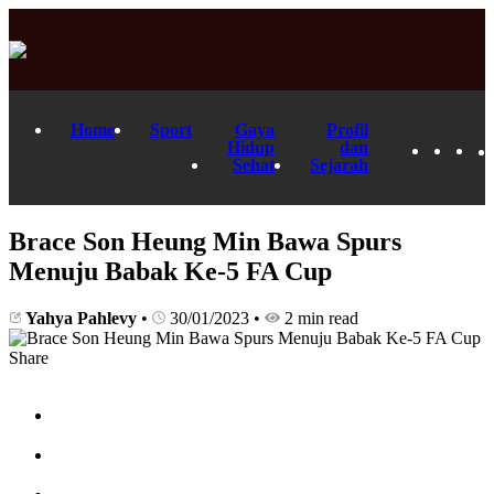
Home
Sport
Gaya
Profil
Hidup
dan
Sehat
Sejarah
Brace Son Heung Min Bawa Spurs
Menuju Babak Ke-5 FA Cup
Yahya Pahlevy
•
30/01/2023
•
2 min read
Share