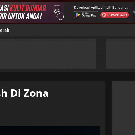
jarah
sh Di Zona