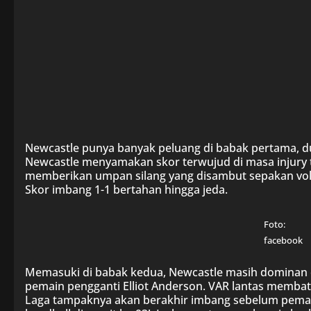
Newcastle punya banyak peluang di babak pertama, 
Newcastle menyamakan skor terwujud di masa injury t
memberikan umpan silang yang disambut sepakan voli
Skor imbang 1-1 bertahan hingga jeda.
Foto:
facebook
Memasuki di babak kedua, Newcastle masih dominan d
pemain pengganti Elliot Anderson. VAR lantas membat
Laga tampaknya akan berakhir imbang sebelum pema