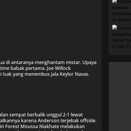
dua di antaranya menghantam mistar. Upaya
ime babak pertama. Joe Willock
 Isak yang menembus jala Keylor Navas.
an sempat berbalik unggul 2-1 lewat
alkannya karena Anderson terjebak offside.
in Forest Moussa Niakhate melakukan