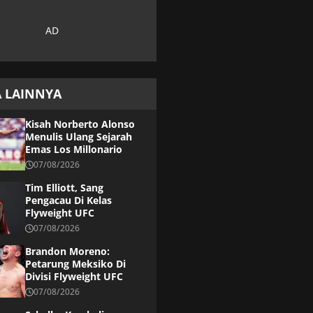
A LAINNYA
Kisah Norberto Alonso
Menulis Ulang Sejarah
Emas Los Millonario
07/08/2026
Tim Elliott, Sang
Pengacau Di Kelas
Flyweight UFC
07/08/2026
Brandon Moreno:
Petarung Meksiko Di
Divisi Flyweight UFC
07/08/2026