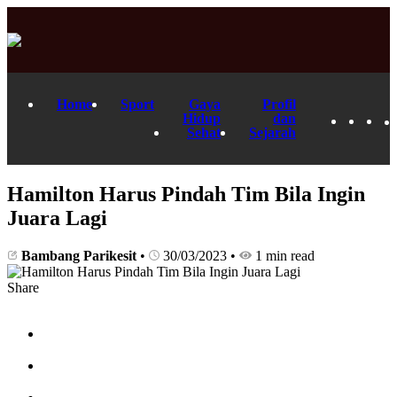
Home
Sport
Gaya
Profil
Hidup
dan
Sehat
Sejarah
Hamilton Harus Pindah Tim Bila Ingin
Juara Lagi
Bambang Parikesit
•
30/03/2023
•
1 min read
Share