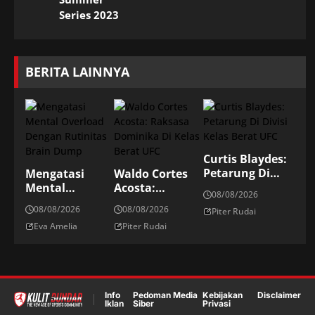
Series 2023
BERITA LAINNYA
Curtis Blaydes:
Petarung Di
Mengatasi
Waldo Cortes
Divisi Kelas
Mental
Acosta:
08/08/2026
Berat UFC
Overload
Raksasa
08/08/2026
08/08/2026
Piter Rudai
Dengan
Dominika Di
Eva Amelia
Piter Rudai
Rutinitas Brain
Kelas Berat UFC
Dump
Info
Pedoman Media
Kebijakan
Disclaimer
Iklan
Siber
Privasi