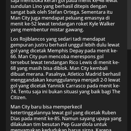
saja membuka keran gol pada menit ke-48 lewat
sundulan Lino yang berhasil ditepis dengan
sangat baik oleh Stefan Ortega. Sementara itu
Man City juga mendapat peluang emasnya di
menit ke-52 lewat tendangan roket Kyle Walker
yang membentur mistar gawang.
Los Rojiblancos yang sedari tadi mendapat
gempuran justru berhasil unggul lebih dulu lewat
gol yang dicetak Memphis Depay pada menit ke-
66. Man City pun mencoba merespons gol
tersebut lewat tendangan Rico Lewis di menit ke-
68 yang masih bisa diblok. Man City kembali
dibuat merana. Pasalnya, Atletico Madrid berhasil
menggandakan keunggulannya menjadi 2-0 lewat
gol yang dicetak Yannick Carrasco pada menit ke-
74. Tentu saja ini bukan situasi yang baik bagi The
Citizen.
Man City baru bisa memperkecil
ketertinggalannya lewat gol yang dicetak Ruben
Dias pada menit ke-85. Namun sayang upaya yang
dilakukan tim besutan Pep Guardiola untuk
menyamakan kedudukan harus sirna. Karena