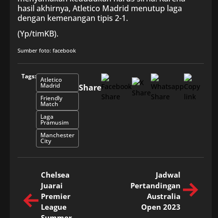
hasil akhirnya, Atletico Madrid menutup laga
dengan kemenangan tipis 2-1.
(Yp/timKB).
Sumber foto: facebook
Tags:
Atletico
Madrid
Share
Friendly
Match
Laga
Pramusim
Manchester
City
Chelsea
Jadwal
Juarai
Pertandingan
Premier
Australia
League
Open 2023
Summer