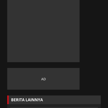
BERITA LAINNYA