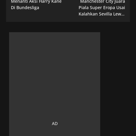
Menanti Aksi Harry Kane
Manchester City Juara
Di Bundesliga
Piala Super Eropa Usai
Kalahkan Sevilla Lewat
Adu Penalti