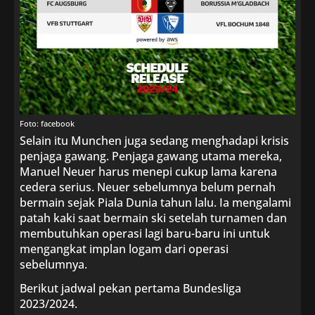
Foto: facebook
Selain itu Munchen juga sedang menghadapi krisis
penjaga gawang. Penjaga gawang utama mereka,
Manuel Neuer harus menepi cukup lama karena
cedera serius. Neuer sebelumnya belum pernah
bermain sejak Piala Dunia tahun lalu. Ia mengalami
patah kaki saat bermain ski setelah turnamen dan
membutuhkan operasi lagi baru-baru ini untuk
mengangkat implan logam dari operasi
sebelumnya.
Berikut jadwal pekan pertama Bundesliga
2023/2024.