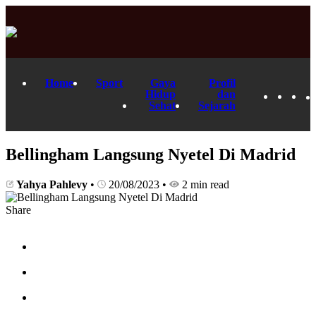
Home
Sport
Gaya
Profil
Hidup
dan
Sehat
Sejarah
Bellingham Langsung Nyetel Di Madrid
Yahya Pahlevy
•
20/08/2023
•
2 min read
Share