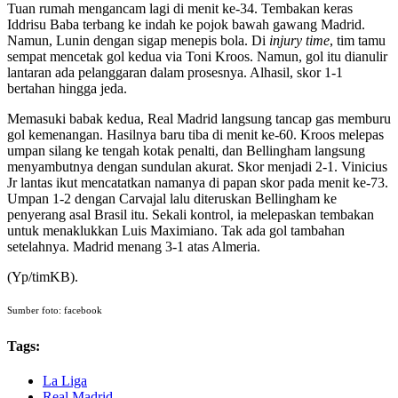
Tuan rumah mengancam lagi di menit ke-34. Tembakan keras
Iddrisu Baba terbang ke indah ke pojok bawah gawang Madrid.
Namun, Lunin dengan sigap menepis bola. Di
injury time
, tim tamu
sempat mencetak gol kedua via Toni Kroos. Namun, gol itu dianulir
lantaran ada pelanggaran dalam prosesnya. Alhasil, skor 1-1
bertahan hingga jeda.
Memasuki babak kedua, Real Madrid langsung tancap gas memburu
gol kemenangan. Hasilnya baru tiba di menit ke-60. Kroos melepas
umpan silang ke tengah kotak penalti, dan Bellingham langsung
menyambutnya dengan sundulan akurat. Skor menjadi 2-1. Vinicius
Jr lantas ikut mencatatkan namanya di papan skor pada menit ke-73.
Umpan 1-2 dengan Carvajal lalu diteruskan Bellingham ke
penyerang asal Brasil itu. Sekali kontrol, ia melepaskan tembakan
untuk menaklukkan Luis Maximiano. Tak ada gol tambahan
setelahnya. Madrid menang 3-1 atas Almeria.
(Yp/timKB).
Sumber foto: facebook
Tags:
La Liga
Real Madrid