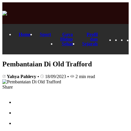
Home
Sport
Gaya
Profil
Hidup
dan
Sehat
Sejarah
Pembantaian Di Old Trafford
Yahya Pahlevy
•
18/09/2023
•
2 min read
Share