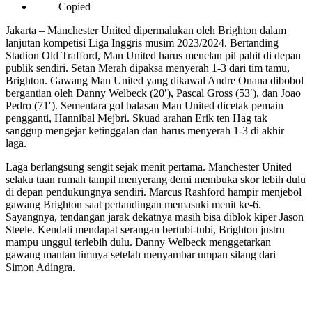
Copied
Jakarta – Manchester United dipermalukan oleh Brighton dalam
lanjutan kompetisi Liga Inggris musim 2023/2024. Bertanding
Stadion Old Trafford, Man United harus menelan pil pahit di depan
publik sendiri. Setan Merah dipaksa menyerah 1-3 dari tim tamu,
Brighton. Gawang Man United yang dikawal Andre Onana dibobol
bergantian oleh Danny Welbeck (20′), Pascal Gross (53′), dan Joao
Pedro (71′). Sementara gol balasan Man United dicetak pemain
pengganti, Hannibal Mejbri. Skuad arahan Erik ten Hag tak
sanggup mengejar ketinggalan dan harus menyerah 1-3 di akhir
laga.
Laga berlangsung sengit sejak menit pertama. Manchester United
selaku tuan rumah tampil menyerang demi membuka skor lebih dulu
di depan pendukungnya sendiri. Marcus Rashford hampir menjebol
gawang Brighton saat pertandingan memasuki menit ke-6.
Sayangnya, tendangan jarak dekatnya masih bisa diblok kiper Jason
Steele. Kendati mendapat serangan bertubi-tubi, Brighton justru
mampu unggul terlebih dulu. Danny Welbeck menggetarkan
gawang mantan timnya setelah menyambar umpan silang dari
Simon Adingra.