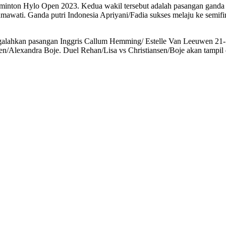
dminton Hylo Open 2023. Kedua wakil tersebut adalah pasangan ganda 
awati. Ganda putri Indonesia Apriyani/Fadia sukses melaju ke semif
galahkan pasangan Inggris Callum Hemming/ Estelle Van Leeuwen 21-1
Alexandra Boje. Duel Rehan/Lisa vs Christiansen/Boje akan tampil di