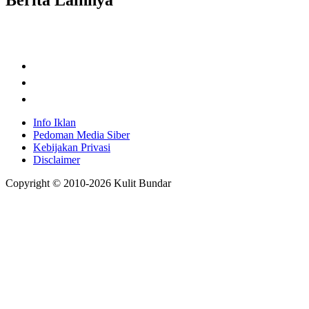
Info Iklan
Pedoman Media Siber
Kebijakan Privasi
Disclaimer
Copyright © 2010-
2026
Kulit Bundar