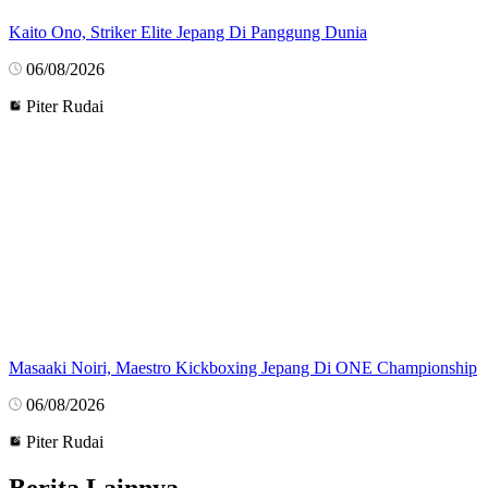
Kaito Ono, Striker Elite Jepang Di Panggung Dunia
06/08/2026
Piter Rudai
Masaaki Noiri, Maestro Kickboxing Jepang Di ONE Championship
06/08/2026
Piter Rudai
Berita Lainnya