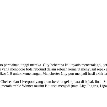
ermainan tinggi mereka. City beberapa kali nyaris mencetak gol, te
 yang mencocor bola rebound dalam sebuah kemelut menyusul sepak poj
Skor 1-0 untuk kemenangan Manchester City pun menjadi hasil akhir lag
helsea dan Liverpool yang akan berebut gelar juara di babak final. Se
il meraih treble Winner musim lalu usai menjadi juara Liga Inggris, 